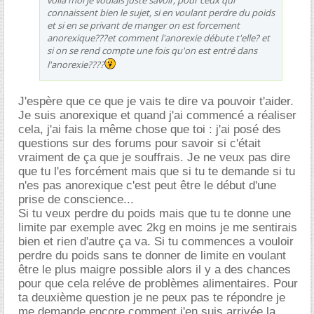
connaissent bien le sujet, si en voulant perdre du poids
et si en se privant de manger on est forcement
anorexique???et comment l'anorexie débute t'elle? et
si on se rend compte une fois qu'on est entré dans
l'anorexie????
J'espère que ce que je vais te dire va pouvoir t'aider.
Je suis anorexique et quand j'ai commencé a réaliser
cela, j'ai fais la même chose que toi : j'ai posé des
questions sur des forums pour savoir si c'était
vraiment de ça que je souffrais. Je ne veux pas dire
que tu l'es forcément mais que si tu te demande si tu
n'es pas anorexique c'est peut être le début d'une
prise de conscience...
Si tu veux perdre du poids mais que tu te donne une
limite par exemple avec 2kg en moins je me sentirais
bien et rien d'autre ça va. Si tu commences a vouloir
perdre du poids sans te donner de limite en voulant
être le plus maigre possible alors il y a des chances
pour que cela reléve de problèmes alimentaires. Pour
ta deuxième question je ne peux pas te répondre je
me demande encore comment j'en suis arrivée la.