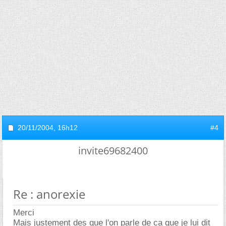
20/11/2004,
16h12
#4
invite69682400
Re : anorexie
Merci
Mais justement des que l'on parle de ca que je lui dit