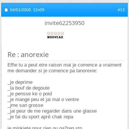
04/01/2008,
11h09
#13
invite62253950
Re : anorexie
Effie tu a peut etre raison mai je comence a vraiment
me demander si je comence pa lanorexie:
_je deprime
_la bouf de degoute
_je pensse ke o poid
_je mange peu et jai mal o ventre
_jme san grosse
_jai peur de me regarder dans une glasse
_je fai du sport aprè chak repa
je minkiete pour rien ou pa?rep stp