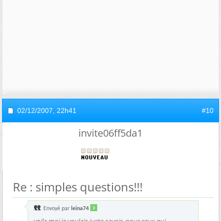
02/12/2007,
22h41
#10
invite06ff5da1
Re : simples questions!!!
Envoyé par
leina74
voila moi je voulais juste savoir, pour ceux qui