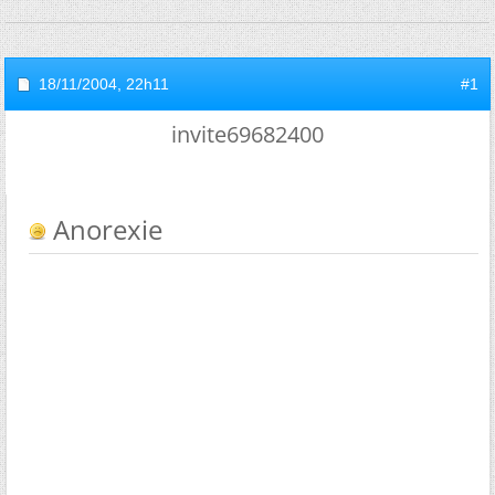
18/11/2004,
22h11
#1
invite69682400
Anorexie