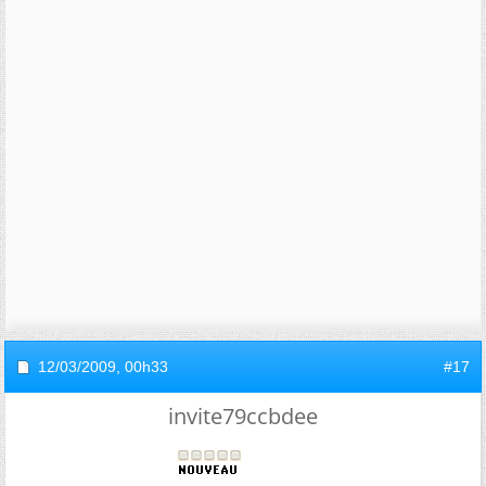
12/03/2009,
00h33
#17
invite79ccbdee