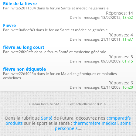
Rôle de la fièvre
Par invite52011504 dans le forum Santé et médecine générale
Réponses:
14
Dernier message:
13/02/2012,
18h52
Fievre
Par invite0a8def49 dans le forum Santé et médecine générale
Réponses:
4
Dernier message:
21/11/2011,
11h37
fièvre au long court
Par invite26fe0cfc dans le forum Santé et médecine générale
Réponses:
3
Dernier message:
09/03/2009,
01h15
fièvre non étiquetée
Par invite22d4025b dans le forum Maladies génétiques et maladies
orphelines
Réponses:
6
Dernier message:
02/11/2008,
16h20
Fuseau horaire GMT +1. Il est actuellement
00h59
.
Dans la rubrique
Santé
de Futura, découvrez nos
comparatifs
produits
sur le sport et la santé :
thermomètre médical
,
soins
personnels
...