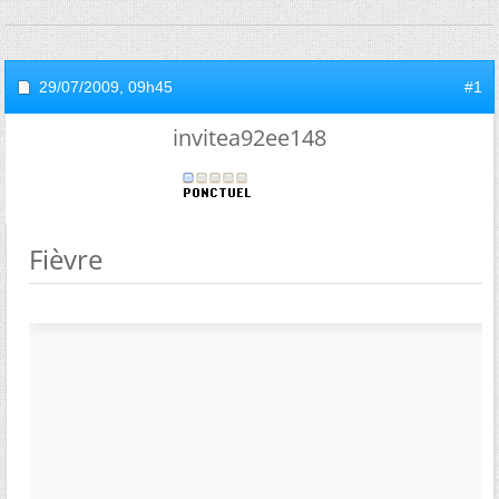
29/07/2009,
09h45
#1
invitea92ee148
Fièvre