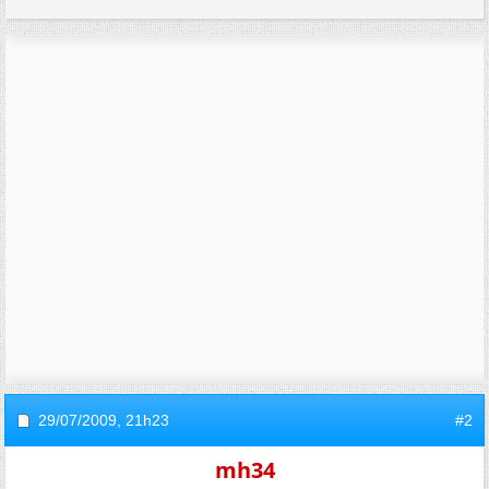
29/07/2009,
21h23
#2
mh34