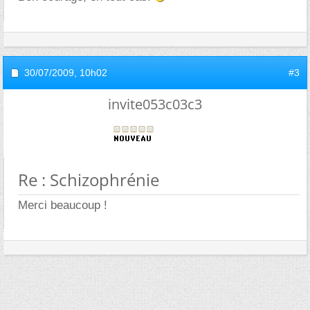
30/07/2009,
10h02
#3
invite053c03c3
Re : Schizophrénie
Merci beaucoup !