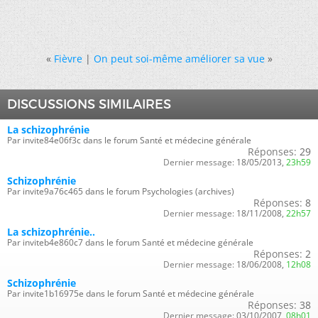
«
Fièvre
|
On peut soi-même améliorer sa vue
»
DISCUSSIONS SIMILAIRES
La schizophrénie
Par invite84e06f3c dans le forum Santé et médecine générale
Réponses:
29
Dernier message:
18/05/2013,
23h59
Schizophrénie
Par invite9a76c465 dans le forum Psychologies (archives)
Réponses:
8
Dernier message:
18/11/2008,
22h57
La schizophrénie..
Par inviteb4e860c7 dans le forum Santé et médecine générale
Réponses:
2
Dernier message:
18/06/2008,
12h08
Schizophrénie
Par invite1b16975e dans le forum Santé et médecine générale
Réponses:
38
Dernier message:
03/10/2007,
08h01