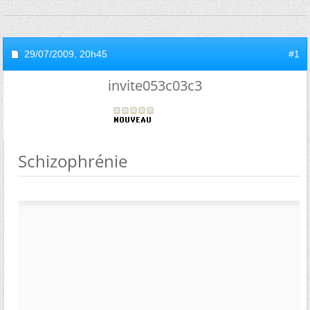
29/07/2009,
20h45
#1
invite053c03c3
Schizophrénie