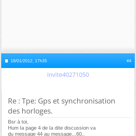
18/01/2012,
17h35
#4
invite40271050
Re : Tpe: Gps et synchronisation
des horloges.
Bsr à toi,
Hum la page 4 de la dite discussion va
du message 44 au message...60..