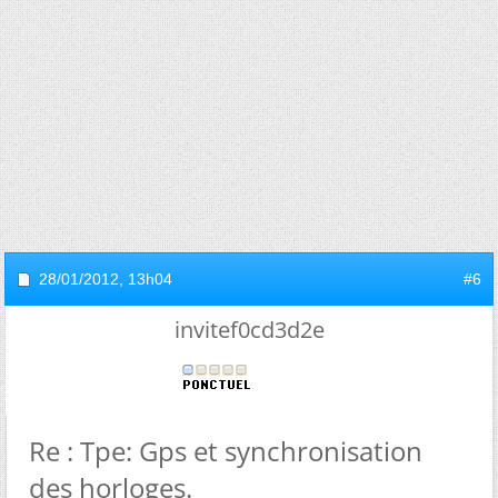
28/01/2012,
13h04
#6
invitef0cd3d2e
Re : Tpe: Gps et synchronisation
des horloges.