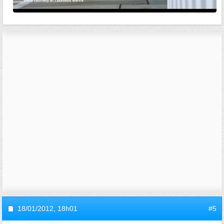
18/01/2012,
18h01
#5