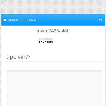
30/09/2006,
15h31
#1
invite7425a48b
tipe vin??