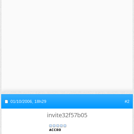
01/10/2006,
18h29
#2
invite32f57b05