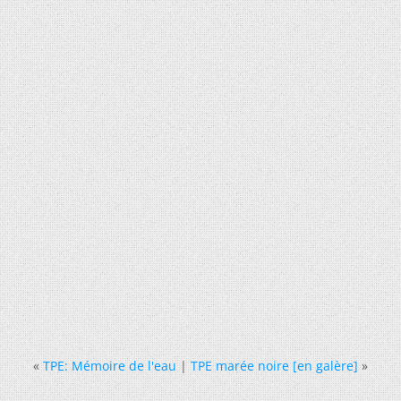
«
TPE: Mémoire de l'eau
|
TPE marée noire [en galère]
»