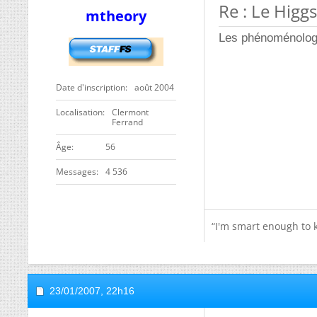
Re : Le Higgs
mtheory
Les phénoménolog
Date d'inscription
août 2004
Localisation
Clermont
Ferrand
Âge
56
Messages
4 536
“I'm smart enough to
23/01/2007,
22h16