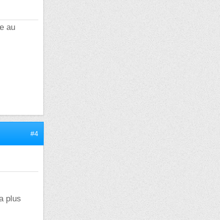
re au
#4
a plus