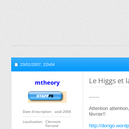
23/01/2007,
22h04
Le Higgs et 
mtheory
------
Attention attention
Date d'inscription
août 2004
février!!
Localisation
Clermont
http://dorigo.wor
Ferrand