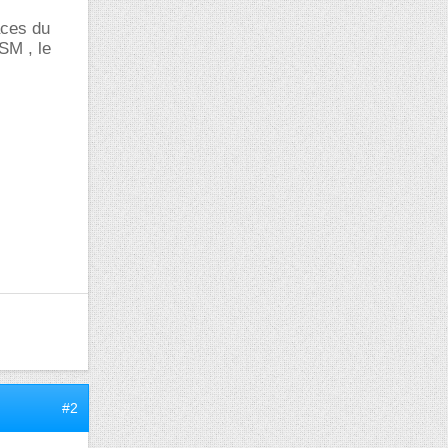
aces du
SM , le
#2