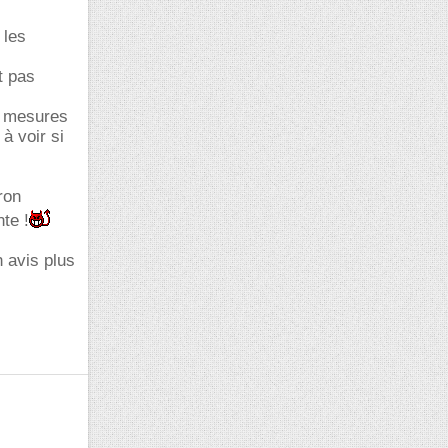
 les
t pas
s mesures
à voir si
ron
te !
 avis plus