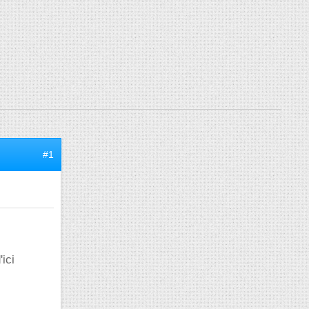
#1
ici