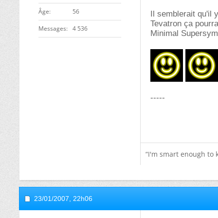
Âge
56
Il semblerait qu'i
Tevatron ça pourr
Messages
4 536
Minimal Supersymm
-----
“I'm smart enough to
23/01/2007,
22h06