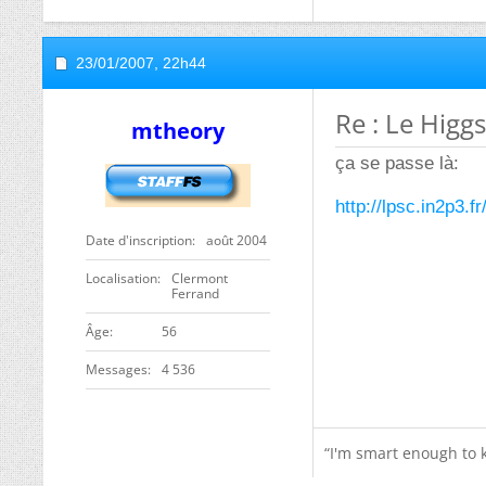
23/01/2007,
22h44
Re : Le Higgs
mtheory
ça se passe là:
http://lpsc.in2p3
Date d'inscription
août 2004
Localisation
Clermont
Ferrand
Âge
56
Messages
4 536
“I'm smart enough to