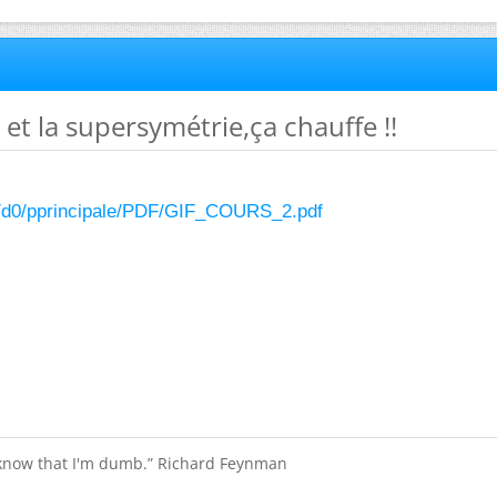
 et la supersymétrie,ça chauffe !!
.fr/d0/pprincipale/PDF/GIF_COURS_2.pdf
 know that I'm dumb.” Richard Feynman