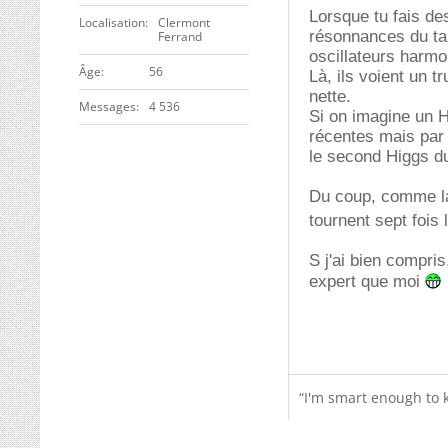
Lorsque tu fais des
Localisation
Clermont
résonnances du ta
Ferrand
oscillateurs harm
Âge
56
Là, ils voient un t
nette.
Messages
4 536
Si on imagine un H
récentes mais par c
le second Higgs d
Du coup, comme la 
tournent sept fois
S j'ai bien compri
expert que moi
“I'm smart enough to