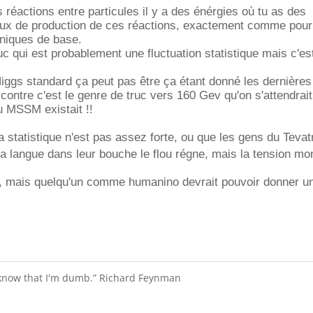
 réactions entre particules il y a des énérgies où tu as des
ux de production de ces réactions, exactement comme pour
oniques de base.
ruc qui est probablement une fluctuation statistique mais c'es
iggs standard ça peut pas être ça étant donné les dernière
ontre c'est le genre de truc vers 160 Gev qu'on s'attendrait 
u MSSM existait !!
statistique n'est pas assez forte, ou que les gens du Tevat
 la langue dans leur bouche le flou régne, mais la tension mon
s, mais quelqu'un comme humanino devrait pouvoir donner un
 know that I'm dumb.” Richard Feynman