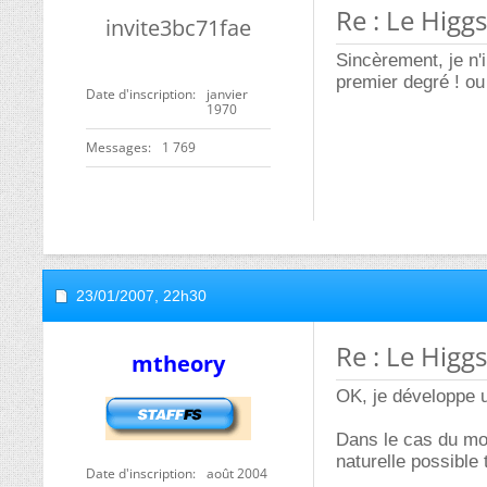
Re : Le Higgs
invite3bc71fae
Sincèrement, je n'
premier degré ! ou
Date d'inscription
janvier
1970
Messages
1 769
23/01/2007,
22h30
Re : Le Higgs
mtheory
OK, je développe 
Dans le cas du mod
naturelle possible
Date d'inscription
août 2004