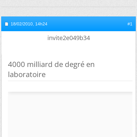
18/02/2010,
14h24
#1
invite2e049b34
4000 milliard de degré en
laboratoire