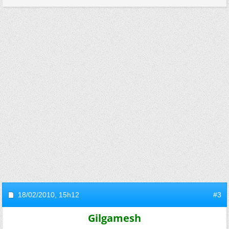
18/02/2010,
15h12
#3
Gilgamesh