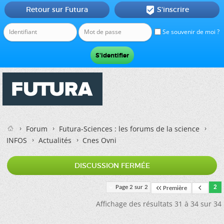
Retour sur Futura
S'inscrire

Se souvenir de moi ?
Forum
Futura-Sciences : les forums de la science
INFOS
Actualités
Cnes Ovni
DISCUSSION FERMÉE
Page 2 sur 2
2
Première
Affichage des résultats 31 à 34 sur 34