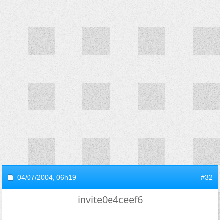
04/07/2004,
06h19
#32
invite0e4ceef6