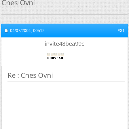
Cnes Ovni
04/07/2004,
00h12
#31
invite48bea99c
Re : Cnes Ovni