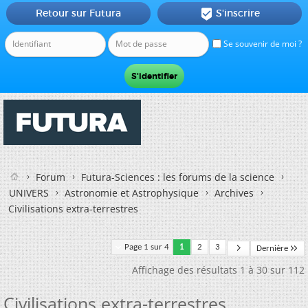
Retour sur Futura
S'inscrire

Se souvenir de moi ?
Forum
Futura-Sciences : les forums de la science
UNIVERS
Astronomie et Astrophysique
Archives
Civilisations extra-terrestres
Page 1 sur 4
1
2
3
Dernière
Affichage des résultats 1 à 30 sur 112
Civilisations extra-terrestres