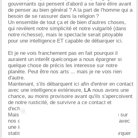
gouvernants qui pensent d'abord a se faire élire avant
de penser au bien général ? A la part de l'homme qui a
besoin de se rassurer dans la religion ?
Un ensemble de tout ça et de bien d'autres choses,
qui revèlent notre simplicité et notre vulgarité (dans
notre richesse), mais le spectacle serait pitoyable
pour une intelligence ET capable de débarquer ici.
Et je ne vois franchement pas en fait pourquoi il
auraient un interêt quelconque a nous épargner si
quelque chose de précis les interesse sur notre
planète. Peut être nos arts ... mais je ne vois rien
d'autre.
Maintenant, s'ils débarquent ici afin d'entrer en contact
avec une intelligence extérieure,
LA
nous avons une
chance, au moins provisoire avant qu'ils s'apercoivent
de notre rusticité, de survivre a ce contact et
d'echanger avec eux.
Mais je dois avouer que je ne suis pas optimiste sur
nos chances de survie dans le cas d'un contact avec
une intelligence ET, sachant cependant que
statistiquement, la probabilité d'en voir une débarquer