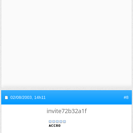
02/08/2003,
14h11
#8
invite72b32a1f