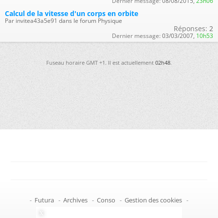
Dernier message:
08/08/2015,
23h06
Calcul de la vitesse d'un corps en orbite
Par invitea43a5e91 dans le forum Physique
Réponses:
2
Dernier message:
03/03/2007,
10h53
Fuseau horaire GMT +1. Il est actuellement
02h48
.
-
Futura
-
Archives
-
Conso
-
Gestion des cookies
-