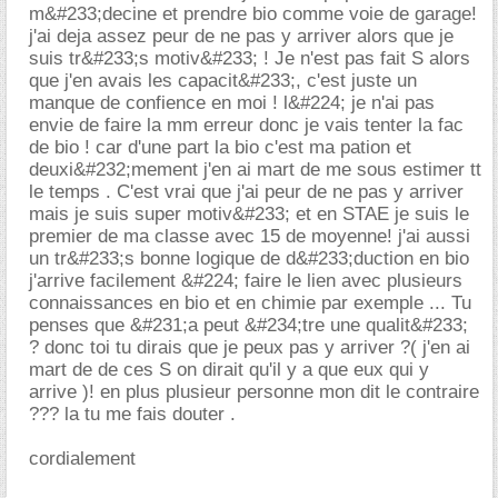
m&#233;decine et prendre bio comme voie de garage!
j'ai deja assez peur de ne pas y arriver alors que je
suis tr&#233;s motiv&#233; ! Je n'est pas fait S alors
que j'en avais les capacit&#233;, c'est juste un
manque de confience en moi ! l&#224; je n'ai pas
envie de faire la mm erreur donc je vais tenter la fac
de bio ! car d'une part la bio c'est ma pation et
deuxi&#232;mement j'en ai mart de me sous estimer tt
le temps . C'est vrai que j'ai peur de ne pas y arriver
mais je suis super motiv&#233; et en STAE je suis le
premier de ma classe avec 15 de moyenne! j'ai aussi
un tr&#233;s bonne logique de d&#233;duction en bio
j'arrive facilement &#224; faire le lien avec plusieurs
connaissances en bio et en chimie par exemple ... Tu
penses que &#231;a peut &#234;tre une qualit&#233;
? donc toi tu dirais que je peux pas y arriver ?( j'en ai
mart de de ces S on dirait qu'il y a que eux qui y
arrive )! en plus plusieur personne mon dit le contraire
??? la tu me fais douter .
cordialement