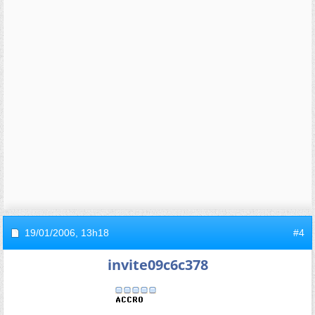
19/01/2006,
13h18
#4
invite09c6c378