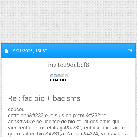
19/01/2006,
15h37
#9
invitea9dcbcf8
Re : fac bio + bac sms
coucou
cette ann&#233;e je suis en premi&#232;re
ann&#233;e de licence de bio et j'ai des amis qui
viennent de sms et ils gal&#232;rent dur dur car ce
qu'on fait en bio &#231;a n'a rien &#224; voir avec la