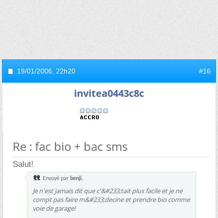
19/01/2006,
22h20
#16
invitea0443c8c
Re : fac bio + bac sms
Salut!
Envoyé par
benji.
Je n'est jamais dit que c'&#233;tait plus facile et je ne
compt pas faire m&#233;decine et prendre bio comme
voie de garage!