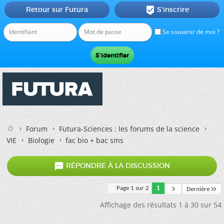
Retour sur Futura
S'inscrire

Se souvenir de moi ?
Forum
Futura-Sciences : les forums de la science
VIE
Biologie
fac bio + bac sms

RÉPONDRE À LA DISCUSSION
Page 1 sur 2
1
Dernière
Affichage des résultats 1 à 30 sur 54