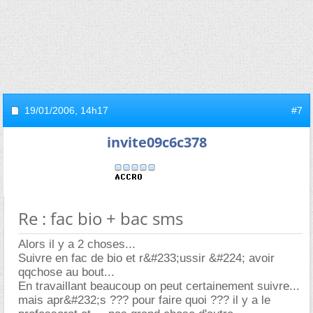
19/01/2006,
14h17
#7
invite09c6c378
Re : fac bio + bac sms
Alors il y a 2 choses...
Suivre en fac de bio et r&#233;ussir &#224; avoir
qqchose au bout...
En travaillant beaucoup on peut certainement suivre...
mais apr&#232;s ??? pour faire quoi ??? il y a le