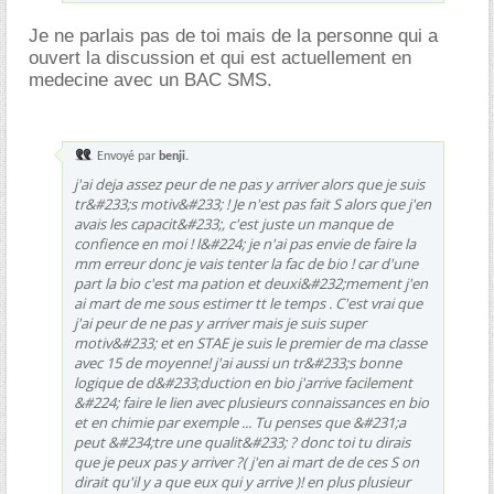
Je ne parlais pas de toi mais de la personne qui a
ouvert la discussion et qui est actuellement en
medecine avec un BAC SMS.
Envoyé par
benji.
j'ai deja assez peur de ne pas y arriver alors que je suis
tr&#233;s motiv&#233; ! Je n'est pas fait S alors que j'en
avais les capacit&#233;, c'est juste un manque de
confience en moi ! l&#224; je n'ai pas envie de faire la
mm erreur donc je vais tenter la fac de bio ! car d'une
part la bio c'est ma pation et deuxi&#232;mement j'en
ai mart de me sous estimer tt le temps . C'est vrai que
j'ai peur de ne pas y arriver mais je suis super
motiv&#233; et en STAE je suis le premier de ma classe
avec 15 de moyenne! j'ai aussi un tr&#233;s bonne
logique de d&#233;duction en bio j'arrive facilement
&#224; faire le lien avec plusieurs connaissances en bio
et en chimie par exemple ... Tu penses que &#231;a
peut &#234;tre une qualit&#233; ? donc toi tu dirais
que je peux pas y arriver ?( j'en ai mart de de ces S on
dirait qu'il y a que eux qui y arrive )! en plus plusieur