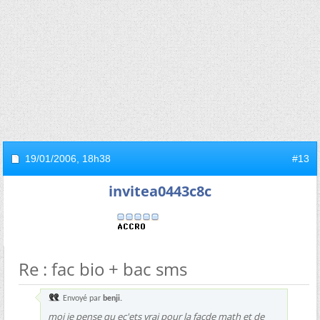
19/01/2006,
18h38
#13
invitea0443c8c
Re : fac bio + bac sms
Envoyé par
benji.
moi je pense qu ec'ets vrai pour la facde math et de