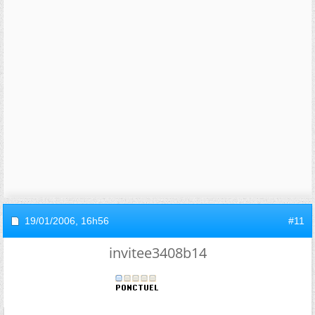
19/01/2006,
16h56
#11
invitee3408b14