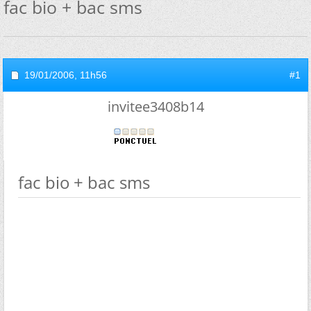
fac bio + bac sms
19/01/2006,
11h56
#1
invitee3408b14
fac bio + bac sms