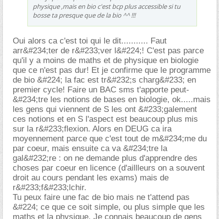
physique ,mais en bio c'est bcp plus accessible si tu
bosse ta presque que de la bio ^^ !!!
Oui alors ca c'est toi qui le dit........... Faut
arr&#234;ter de r&#233;ver l&#224;! C'est pas parce
qu'il y a moins de maths et de physique en biologie
que ce n'est pas dur! Et je confirme que le programme
de bio &#224; la fac est tr&#232;s charg&#233; en
premier cycle! Faire un BAC sms t'apporte peut-
&#234;tre les notions de bases en biologie, ok.....mais
les gens qui viennent de S les ont &#233;galement
ces notions et en S l'aspect est beaucoup plus mis
sur la r&#233;flexion. Alors en DEUG ca ira
moyennement parce que c'est tout de m&#234;me du
par coeur, mais ensuite ca va &#234;tre la
gal&#232;re : on ne demande plus d'apprendre des
choses par coeur en licence (d'aillleurs on a souvent
droit au cours pendant les exams) mais de
r&#233;f&#233;lchir.
Tu peux faire une fac de bio mais ne t'attend pas
&#224; ce que ce soit simple, ou plus simple que les
maths et la physique. Je connais beaucoup de gens