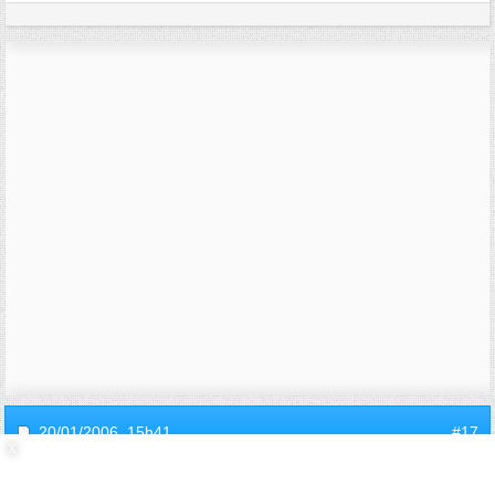
20/01/2006,
15h41
#17
invite38e68b65