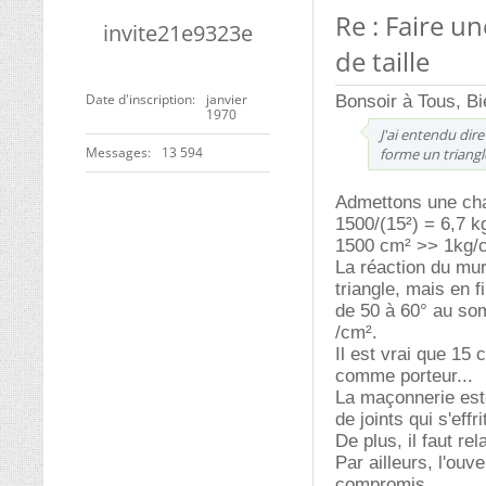
Re : Faire u
invite21e9323e
de taille
Date d'inscription
janvier
Bonsoir à Tous, Bi
1970
J'ai entendu dire
Messages
13 594
forme un triangl
Admettons une cha
1500/(15²) = 6,7 kg
1500 cm² >> 1kg/cm
La réaction du mu
triangle, mais en 
de 50 à 60° au som
/cm².
Il est vrai que 15
comme porteur...
La maçonnerie est-
de joints qui s'effri
De plus, il faut re
Par ailleurs, l'ou
compromis.