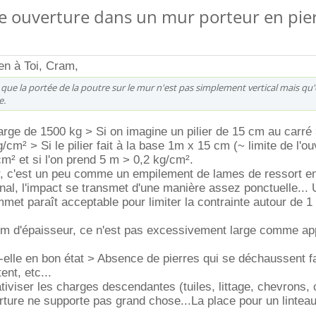
ne ouverture dans un mur porteur en pie
en à Toi, Cram,
 que la portée de la poutre sur le mur n'est pas simplement vertical mais qu'
e.
rge de 1500 kg > Si on imagine un pilier de 15 cm au carré
/cm² > Si le pilier fait à la base 1m x 15 cm (~ limite de l'ou
² et si l'on prend 5 m > 0,2 kg/cm².
r, c'est un peu comme un empilement de lames de ressort e
final, l'impact se transmet d'une manière assez ponctuelle...
met paraît acceptable pour limiter la contrainte autour de 1
 cm d'épaisseur, ce n'est pas excessivement large comme ap
elle en bon état > Absence de pierres qui se déchaussent f
tent, etc...
lativiser les charges descendantes (tuiles, littage, chevrons,
verture ne supporte pas grand chose...La place pour un linte