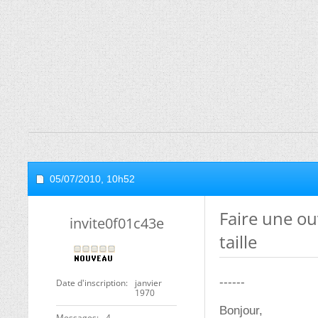
05/07/2010,
10h52
Faire une ou
invite0f01c43e
taille
------
Date d'inscription
janvier
1970
Bonjour,
Messages
4