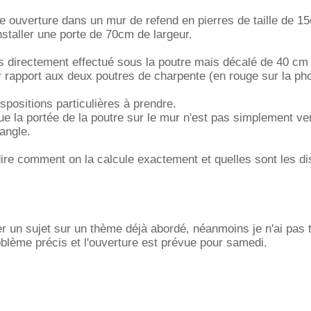
ne ouverture dans un mur de refend en pierres de taille de 1
installer une porte de 70cm de largeur.
s directement effectué sous la poutre mais décalé de 40 cm a
 rapport aux deux poutres de charpente (en rouge sur la pho
spositions particulières à prendre.
que la portée de la poutre sur le mur n'est pas simplement ve
iangle.
re comment on la calcule exactement et quelles sont les di
r un sujet sur un thème déjà abordé, néanmoins je n'ai pas 
lème précis et l'ouverture est prévue pour samedi.