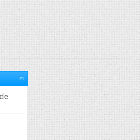
#1
 de