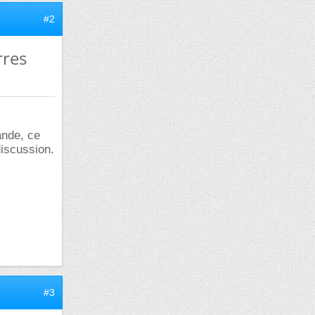
#2
rres
ande, ce
discussion.
#3