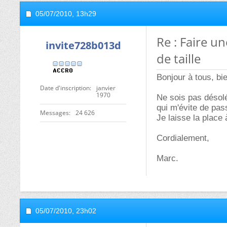
05/07/2010,
13h29
Re : Faire u
invite728b013d
de taille
Bonjour à tous, bi
Date d'inscription
janvier
1970
Ne sois pas désolé
qui m'évite de pas
Messages
24 626
Je laisse la place
Cordialement,
Marc.
05/07/2010,
23h02