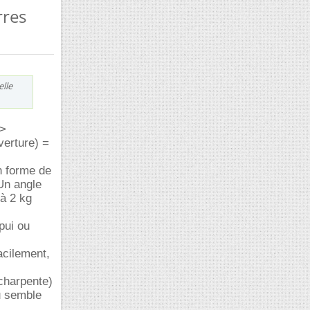
rres
elle
 >
verture) =
n forme de
 Un angle
 à 2 kg
pui ou
acilement,
 charpente)
au semble