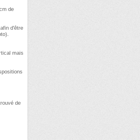
5cm de
fin d'être
to).
rtical mais
spositions
trouvé de