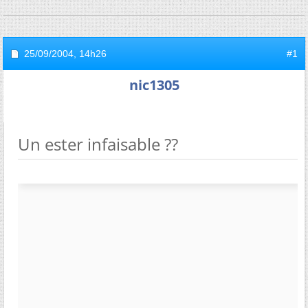
25/09/2004,
14h26
#1
nic1305
Un ester infaisable ??