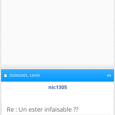
25/09/2004,
14h59
#4
nic1305
Re : Un ester infaisable ??