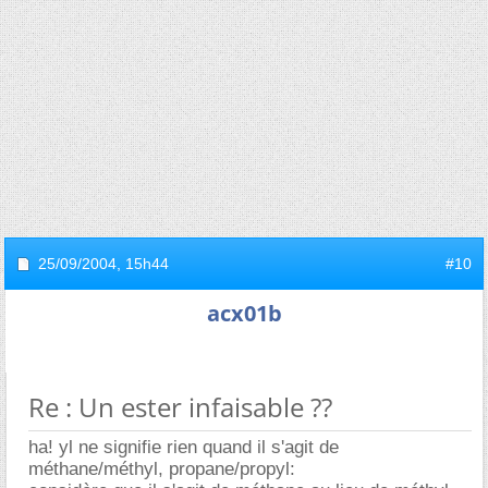
25/09/2004,
15h44
#10
acx01b
Re : Un ester infaisable ??
ha! yl ne signifie rien quand il s'agit de
méthane/méthyl, propane/propyl: