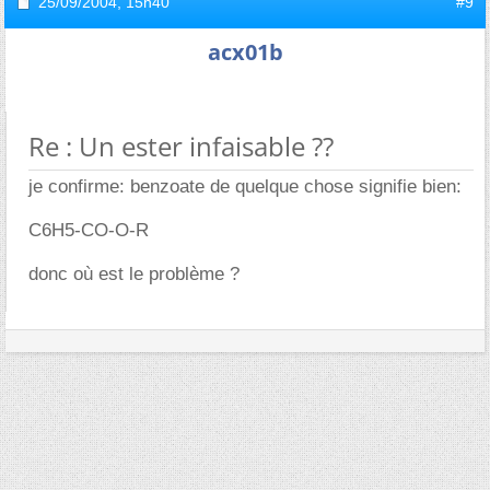
25/09/2004,
15h40
#9
acx01b
Re : Un ester infaisable ??
je confirme: benzoate de quelque chose signifie bien:
C6H5-CO-O-R
donc où est le problème ?