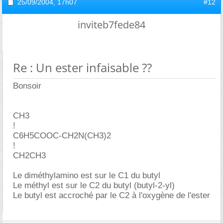
25/09/2004,
17h07
#12
inviteb7fede84
Re : Un ester infaisable ??
Bonsoir
CH3
!
C6H5COOC-CH2N(CH3)2
!
CH2CH3
Le diméthylamino est sur le C1 du butyl
Le méthyl est sur le C2 du butyl (butyl-2-yl)
Le butyl est accroché par le C2 à l'oxygène de l'ester