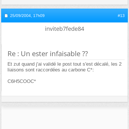
25/09/2004,
17h09
#13
inviteb7fede84
Re : Un ester infaisable ??
Et zut quand j'ai validé le post tout s'est décalé, les 2
liaisons sont raccordées au carbone C*:
C6H5COOC*