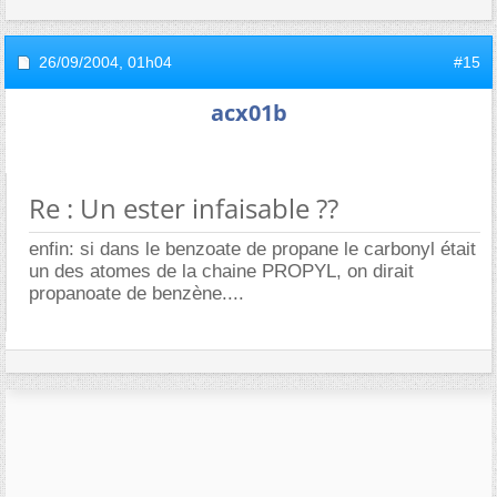
26/09/2004,
01h04
#15
acx01b
Re : Un ester infaisable ??
enfin: si dans le benzoate de propane le carbonyl était
un des atomes de la chaine PROPYL, on dirait
propanoate de benzène....