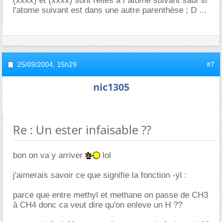
(xxxx) et (xxxx) sont reliés à l"atome suivant sauf si
l'atome suivant est dans une autre parenthèse ; D ...
25/09/2004,
15h29
#7
nic1305
Re : Un ester infaisable ??
bon on va y arriver
lol
j'aimerais savoir ce que signifie la fonction -yl :
parce que entre methyl et methane on passe de CH3
à CH4 donc ca veut dire qu'on enleve un H ??