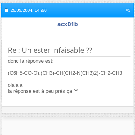
25/09/2004,
14h50
#3
acx01b
Re : Un ester infaisable ??
donc la réponse est:
(C6H5-CO-O),(CH3)-CH(CH2-N(CH3)2)-CH2-CH3
olalala
la réponse est à peu prés ça ^^