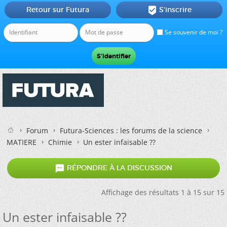
Retour sur Futura
S'inscrire

Se souvenir de moi ?
Forum
Futura-Sciences : les forums de la science
MATIERE
Chimie
Un ester infaisable ??

RÉPONDRE À LA DISCUSSION
Affichage des résultats 1 à 15 sur 15
Un ester infaisable ??