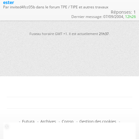
ester
Par invited4fcc05b dans le forum TPE / TIPE et autres travaux
Réponses:
1
Dernier message:
07/09/2004,
12h26
Fuseau horaire GMT +1. Il est actuellement
21h37
.
-
Futura
-
Archives
-
Conso
-
Gestion des cookies
-
Politique de confidentialité
-
Haut de page