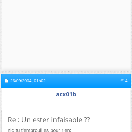
26/09/2004,
01h02
#14
acx01b
Re : Un ester infaisable ??
nic tu t'embrouilles pour rien: