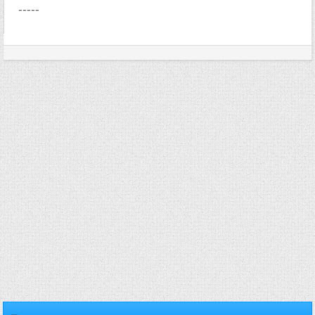
-----