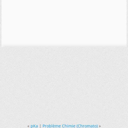
«
pKa
|
Problème Chimie (Chromato)
»