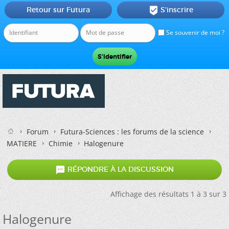
Retour sur Futura
S'inscrire

Se souvenir de moi ?
Forum
Futura-Sciences : les forums de la science
MATIERE
Chimie
Halogenure

RÉPONDRE À LA DISCUSSION
Affichage des résultats 1 à 3 sur 3
Halogenure