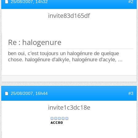
25/08/2007,
14h32
#2
invite83d165df
Re : halogenure
ben oui, c'est toujours un halogénure de quelque
chose. halogénure d'alkyle, halogénure d'acyle, ...
25/08/2007,
16h44
#3
invite1c3dc18e