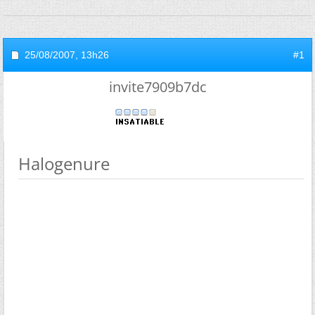
25/08/2007,
13h26
#1
invite7909b7dc
Halogenure