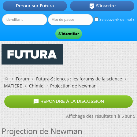
Retour sur Futura
S'inscrire

Se souvenir de moi ?
Forum
Futura-Sciences : les forums de la science
MATIERE
Chimie
Projection de Newman

RÉPONDRE À LA DISCUSSION
Affichage des résultats 1 à 5 sur 5
Projection de Newman