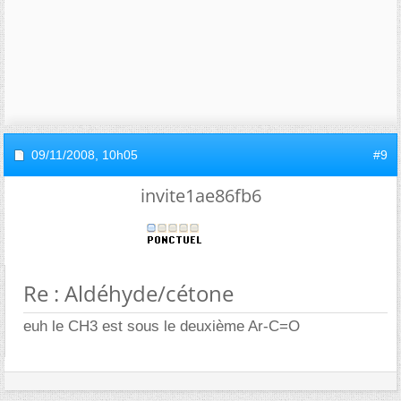
09/11/2008,
10h05
#9
invite1ae86fb6
Re : Aldéhyde/cétone
euh le CH3 est sous le deuxième Ar-C=O