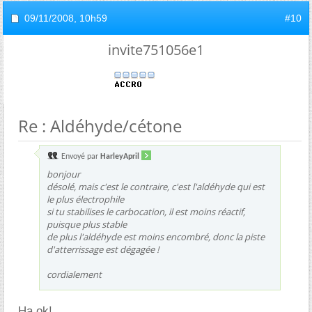
09/11/2008,
10h59
#10
invite751056e1
Re : Aldéhyde/cétone
Envoyé par
HarleyApril
bonjour
désolé, mais c'est le contraire, c'est l'aldéhyde qui est
le plus électrophile
si tu stabilises le carbocation, il est moins réactif,
puisque plus stable
de plus l'aldéhyde est moins encombré, donc la piste
d'atterrissage est dégagée !
cordialement
Ha ok!