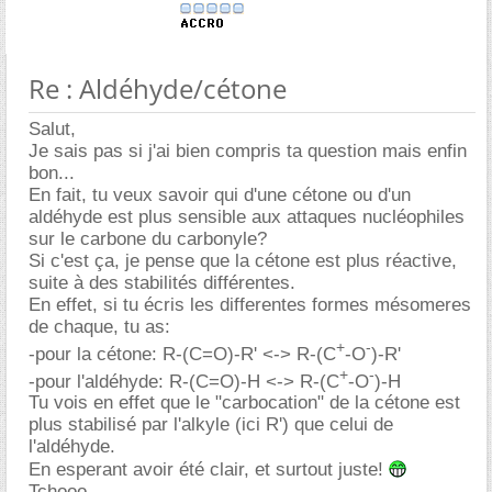
Re : Aldéhyde/cétone
Salut,
Je sais pas si j'ai bien compris ta question mais enfin
bon...
En fait, tu veux savoir qui d'une cétone ou d'un
aldéhyde est plus sensible aux attaques nucléophiles
sur le carbone du carbonyle?
Si c'est ça, je pense que la cétone est plus réactive,
suite à des stabilités différentes.
En effet, si tu écris les differentes formes mésomeres
de chaque, tu as:
+
-
-pour la cétone: R-(C=O)-R' <-> R-(C
-O
)-R'
+
-
-pour l'aldéhyde: R-(C=O)-H <-> R-(C
-O
)-H
Tu vois en effet que le "carbocation" de la cétone est
plus stabilisé par l'alkyle (ici R') que celui de
l'aldéhyde.
En esperant avoir été clair, et surtout juste!
Tchooo