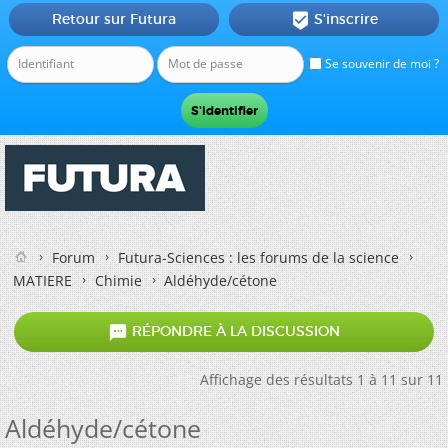
Retour sur Futura
S'inscrire

Se souvenir de moi ?
Forum
Futura-Sciences : les forums de la science
MATIERE
Chimie
Aldéhyde/cétone

RÉPONDRE À LA DISCUSSION
Affichage des résultats 1 à 11 sur 11
Aldéhyde/cétone