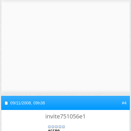
09/11/2008,
09h38
#4
invite751056e1