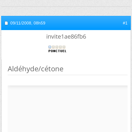
09/11/2008,
08h59
#1
invite1ae86fb6
Aldéhyde/cétone