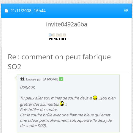
21/11/2008,
16h44
#5
invite0492a6ba
Re : comment on peut fabrique
SO2
Envoyé par
LA MOMIE
Bonjour,
Tu peux aller aux mines de soufre de Java
...(ou bien
gratter des allumettes
).
Puis brûler du soufre.
Car le soufre brûle avec une flamme bleue qui émet
une odeur particulièrement suffoquante (le dioxyde
de soufre SO2).