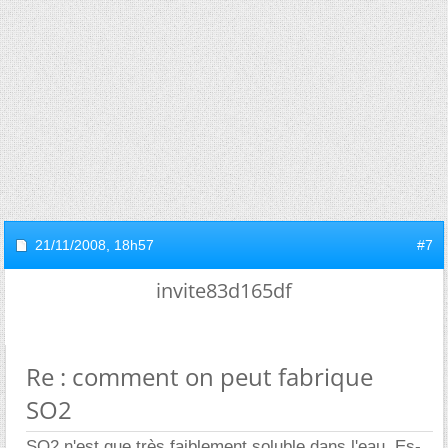
21/11/2008,
18h57
#7
invite83d165df
Re : comment on peut fabrique
SO2
SO2 n'est que très faiblement soluble dans l'eau. Es-