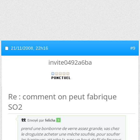
21/11/2008,
22h16
#9
invite0492a6ba
Re : comment on peut fabrique
SO2
Envoyé par
felicha
prend une bonbonne de verre assez grande, vas chez
le droguiste acheter une mèche soufrée, pour soufrer
les barriques; attache la avec un bout de fil de fer sous