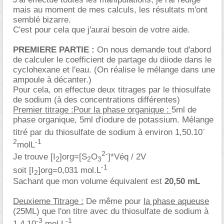
mais au moment de mes calculs, les résultats m'ont
semblé bizarre.
C'est pour cela que j'aurai besoin de votre aide.
PREMIERE PARTIE :
On nous demande tout d'abord
de calculer le coefficient de partage du diiode dans le
cyclohexane et l'eau. (On réalise le mélange dans une
ampoule à décanter.)
Pour cela, on effectue deux titrages par le thiosulfate
de sodium (à des concentrations différentes)
Premier titrage :
Pour la phase organique :
5ml de
phase organique, 5ml d'iodure de potassium. Mélange
-
titré par du thiosulfate de sodium à environ 1,50.10
2
-1
molL
2-
Je trouve [I
]org=[S
O
]*Véq / 2V
2
2
3
-1
soit [I
]org=0,031 mol.L
2
Sachant que mon volume équivalent est
20,50 mL
Deuxieme Titrage :
De même pour
la phase aqueuse
(25ML) que l'on titre avec du thiosulfate de sodium à
-3
-1
1,4.10
mol.L