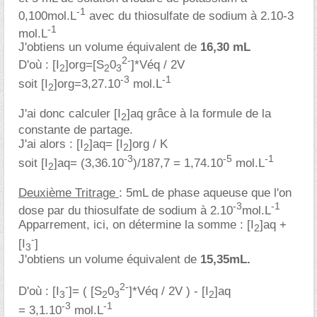
-1
0,100mol.L
avec du thiosulfate de sodium à 2.10-3
-1
mol.L
J'obtiens un volume équivalent de
16,30 mL
2-
D'où : [I
]org=[S
0
]*Véq / 2V
2
2
3
-3
-1
soit [I
]org=3,27.10
mol.L
2
J'ai donc calculer [I
]aq grâce à la formule de la
2
constante de partage.
J'ai alors : [I
]aq= [I
]org / K
2
2
-3
-5
-1
soit [I
]aq= (3,36.10
)/187,7 = 1,74.10
mol.L
2
Deuxième Tritrage
: 5mL de phase aqueuse que l'on
-3
-1
dose par du thiosulfate de sodium à 2.10
mol.L
Apparrement, ici, on détermine la somme : [I
]aq +
2
-
[I
]
3
J'obtiens un volume équivalent de
15,35mL.
-
2-
D'où : [I
]= ( [S
0
]*Véq / 2V ) - [I
]aq
3
2
3
2
-3
-1
= 3,1.10
mol.L