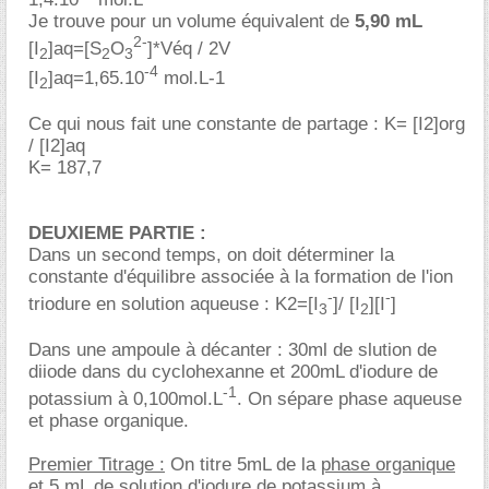
Je trouve pour un volume équivalent de
5,90 mL
2-
[I
]aq=[S
O
]*Véq / 2V
2
2
3
-4
[I
]aq=1,65.10
mol.L-1
2
Ce qui nous fait une constante de partage : K= [I2]org
/ [I2]aq
K= 187,7
DEUXIEME PARTIE :
Dans un second temps, on doit déterminer la
constante d'équilibre associée à la formation de l'ion
-
-
triodure en solution aqueuse : K2=[I
]/ [I
][I
]
3
2
Dans une ampoule à décanter : 30ml de slution de
diiode dans du cyclohexanne et 200mL d'iodure de
-1
potassium à 0,100mol.L
. On sépare phase aqueuse
et phase organique.
Premier Titrage :
On titre 5mL de la
phase organique
et 5 mL de solution d'iodure de potassium à