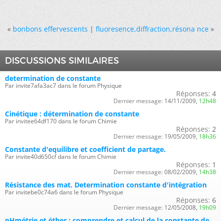
«
bonbons effervescents
|
fluoresence,diffraction,résona nce
»
DISCUSSIONS SIMILAIRES
determination de constante
Par invite7afa3ac7 dans le forum Physique
Réponses:
4
Dernier message:
14/11/2009,
12h48
Cinétique : détermination de constante
Par invitee64df170 dans le forum Chimie
Réponses:
2
Dernier message:
19/05/2009,
18h36
Constante d'equilibre et coefficient de partage.
Par invite40d650cf dans le forum Chimie
Réponses:
1
Dernier message:
08/02/2009,
14h38
Résistance des mat. Determination constante d'intégration
Par invitebe0c74a6 dans le forum Physique
Réponses:
6
Dernier message:
12/05/2008,
19h09
pHmétrie et éther : comprendre et calcul de la constante de