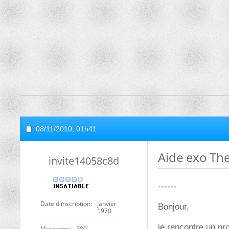
08/11/2010,
01h41
Aide exo T
invite14058c8d
------
Date d'inscription
janvier
Bonjour,
1970
je rencontre un pr
Messages
280