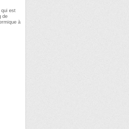
 qui est
g de
hermique à