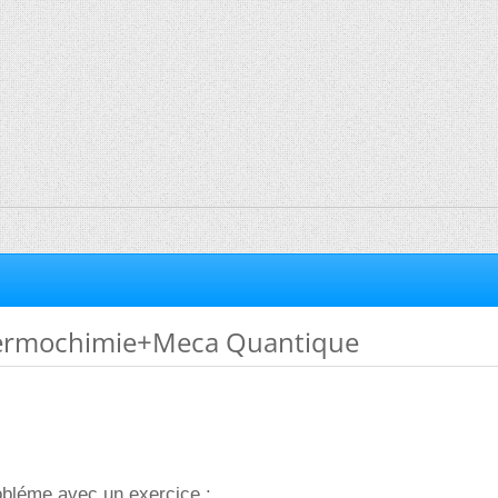
hermochimie+Meca Quantique
obléme avec un exercice :