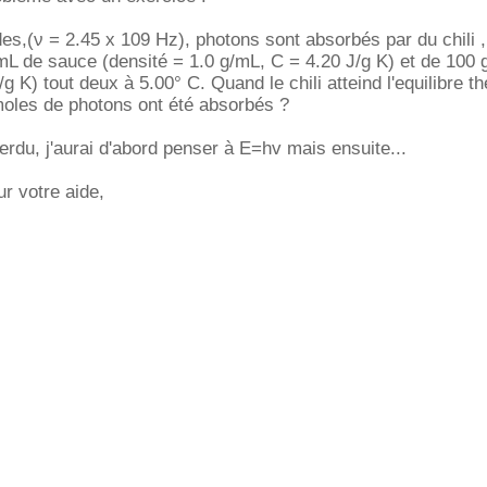
s,(ν = 2.45 x 109 Hz), photons sont absorbés par du chili ,
L de sauce (densité = 1.0 g/mL, C = 4.20 J/g K) et de 100 
g K) tout deux à 5.00° C. Quand le chili atteind l'equilibre t
oles de photons ont été absorbés ?
erdu, j'aurai d'abord penser à E=hv mais ensuite...
r votre aide,