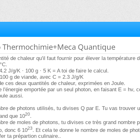
xo Thermochimie+Meca Quantique
tité de chaleur qu'il faut fournir pour élever la température 
°C.
2 J/g/K · 100 g · 5 K = A toi de faire le calcul.
100 g de viande, avec C = 2.3 J/g/K
e ces deux quantités de chaleur, exprimées en Joule.
e l'énergie emportée par un seul photon, en faisant E = hv,
oule aussi.
bre de photons utilisés, tu divises Q par E. Tu vas trouver
20
rand que 10
.
bre de moles de photons, tu divises ce très grand nombre p
23
, donc 6 10
. Et cela te donne le nombre de moles de pho
fer ta prépartion culinaire..