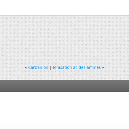
«
Carbanion
|
Ionisation acides aminés
»