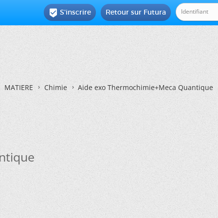
S'inscrire
Retour sur Futura

MATIERE
Chimie
Aide exo Thermochimie+Meca Quantique
ntique