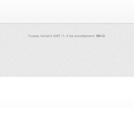
Fuseau horaire GMT +1. Il est actuellement
18h12
.
-
Futura
-
Archives
-
Conso
-