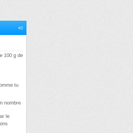
#2
de 100 g de
 comme tu
 un nombre
ar le
tons