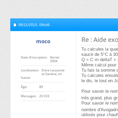
08/11/2010,
08h46
Re : Aide e
moco
Tu calcules la quan
sauce de 5°C à 30
Date d'inscription
février
Q = C·m·deltaT = 4.
2004
Même calcul pour 
Tu fais la somme d
Localisation
Entre Lausanne
et Genève, en
Tu calcules ensuit
Suisse
le dis, le tout en J
ge
89
Pour savoir le nom
Messages
26 033
très grand, plus g
Pour savoir le nom
nombre d'Avogadro
utilisés pour chauf