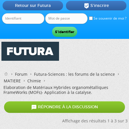
Retour sur Futura
S'inscrire

Se souvenir de moi ?
Forum
Futura-Sciences : les forums de la science
MATIERE
Chimie
Elaboration de Matériaux Hybrides organométalliques
FrameWorks (MOFs)- Application à la catalyse.

RÉPONDRE À LA DISCUSSION
Affichage des résultats 1 à 3 sur 3