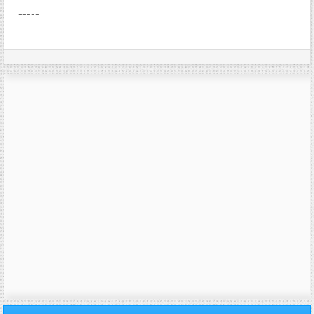
-----