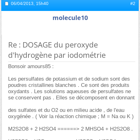
06/04/2013,
15h40
#2
molecule10
Re : DOSAGE du peroxyde
d'hydrogène par iodométrie
Bonsoir amours85 :
Les persulfates de potassium et de sodium sont des
poudres cristallines blanches . Ce sont des produits
oxydants . Les solutions aqueuses de persulfates ne
se conservent pas . Elles se décomposent en donnant
des sulfates et du O2 ou en milieu acide , de l'eau
oxygénée . ( Voir la réaction chimique ; M = Na ou K )
M2S2O8 + 2 H2SO4 ======> 2 MHSO4 + H2S2O8 .