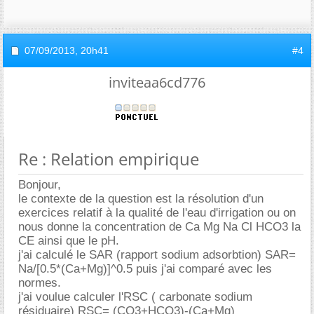
07/09/2013,
20h41
#4
inviteaa6cd776
Re : Relation empirique
Bonjour,
le contexte de la question est la résolution d'un
exercices relatif à la qualité de l'eau d'irrigation ou on
nous donne la concentration de Ca Mg Na Cl HCO3 la
CE ainsi que le pH.
j'ai calculé le SAR (rapport sodium adsorbtion) SAR=
Na/[0.5*(Ca+Mg)]^0.5 puis j'ai comparé avec les
normes.
j'ai voulue calculer l'RSC ( carbonate sodium
résiduaire) RSC= (CO3+HCO3)-(Ca+Mg)