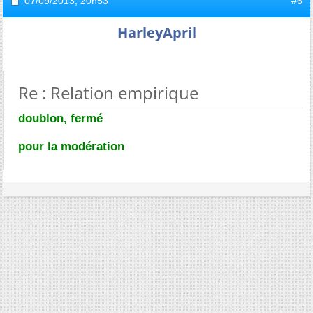
07/09/2013,
20h53
#6
HarleyApril
Re : Relation empirique
doublon, fermé
pour la modération