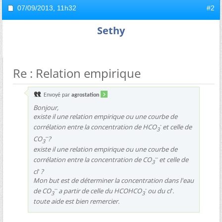
07/09/2013,
11h32
#2
Sethy
Re : Relation empirique
Envoyé par
agrostation
Bonjour,
existe il une relation empirique ou une courbe de
-
corrélation entre la concentration de HCO
et celle de
3
--
CO
?
3
existe il une relation empirique ou une courbe de
--
corrélation entre la concentration de CO
et celle de
3
-
cl
?
Mon but est de déterminer la concentration dans l'eau
--
-
-
de CO
a partir de celle du HCOHCO
ou du cl
.
3
3
toute aide est bien remercier.