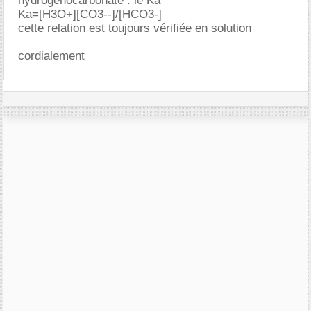
hydrogénocarbonate : le Ka
Ka=[H3O+][CO3--]/[HCO3-]
cette relation est toujours vérifiée en solution
cordialement