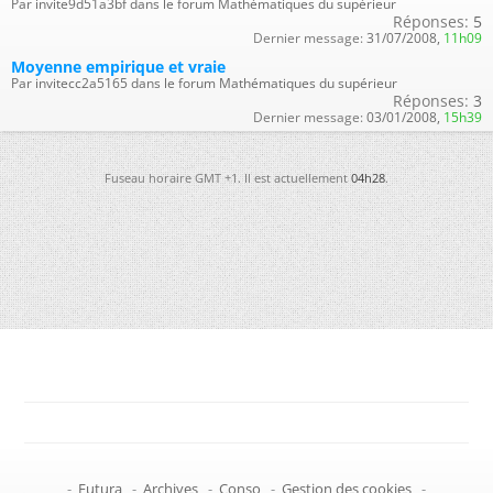
Par invite9d51a3bf dans le forum Mathématiques du supérieur
Réponses:
5
Dernier message:
31/07/2008,
11h09
Moyenne empirique et vraie
Par invitecc2a5165 dans le forum Mathématiques du supérieur
Réponses:
3
Dernier message:
03/01/2008,
15h39
Fuseau horaire GMT +1. Il est actuellement
04h28
.
-
Futura
-
Archives
-
Conso
-
Gestion des cookies
-