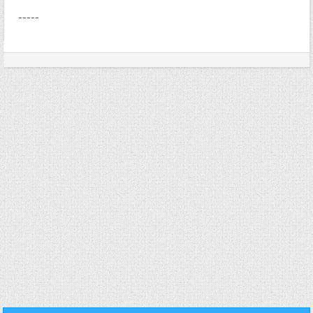
-----