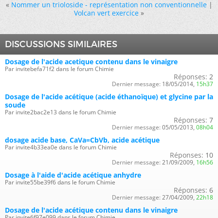
«
Nommer un trioloside - représentation non conventionnelle
|
Volcan vert exercice
»
DISCUSSIONS SIMILAIRES
Dosage de l'acide acetique contenu dans le vinaigre
Par invitebefa71f2 dans le forum Chimie
Réponses:
2
Dernier message:
18/05/2014,
15h37
Dosage de l'acide acétique (acide éthanoïque) et glycine par la
soude
Par invite2bac2e13 dans le forum Chimie
Réponses:
7
Dernier message:
05/05/2013,
08h04
dosage acide base, CaVa=CbVb, acide acétique
Par invite4b33ea0e dans le forum Chimie
Réponses:
10
Dernier message:
21/09/2009,
16h56
Dosage à l'aide d'acide acétique anhydre
Par invite55be39f6 dans le forum Chimie
Réponses:
6
Dernier message:
27/04/2009,
22h18
Dosage de l'acide acétique contenu dans le vinaigre
Par invite6f97e099 dans le forum Chimie