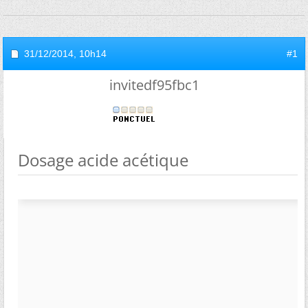
31/12/2014,
10h14
#1
invitedf95fbc1
Dosage acide acétique