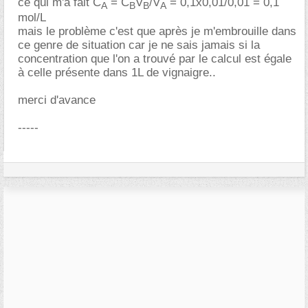
ce qui m'a fait C
= C
V
/V
= 0,1x0,01/0,01 = 0,1
A
B
B
A
mol/L
mais le problème c'est que après je m'embrouille dans
ce genre de situation car je ne sais jamais si la
concentration que l'on a trouvé par le calcul est égale
à celle présente dans 1L de vignaigre..
merci d'avance
-----