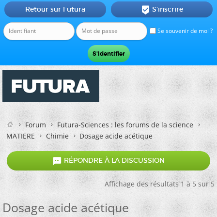
Retour sur Futura
S'inscrire

Se souvenir de moi ?
Forum
Futura-Sciences : les forums de la science
MATIERE
Chimie
Dosage acide acétique

RÉPONDRE À LA DISCUSSION
Affichage des résultats 1 à 5 sur 5
Dosage acide acétique