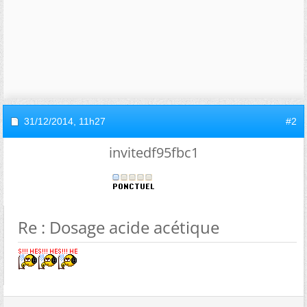
31/12/2014,
11h27
#2
invitedf95fbc1
Re : Dosage acide acétique