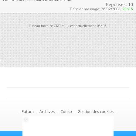
Réponses:
10
Dernier message:
26/02/2008,
20h15
Fuseau horaire GMT +1. Il est actuellement
05h03
.
-
Futura
-
Archives
-
Conso
-
Gestion des cookies
-
Politique de confidentialité
-
Haut de page