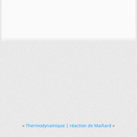
«
Thermodynamique
|
réaction de Maillard
»