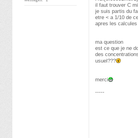
il faut trouver C 
je suis partis du 
etre < a 1/10 de 
apres les calcule
ma question
est ce que je ne do
des concentration
usuel???
merci
-----