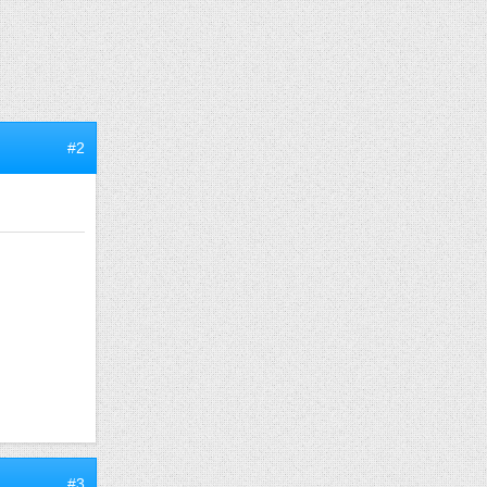
#2
#3