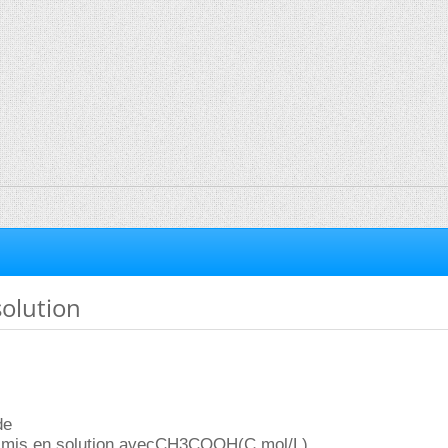
olution
de
)mis en solution avecCH3COOH(C mol/L)