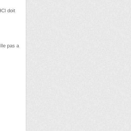
Cl doit
lle pas a