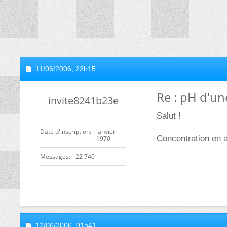
11/06/2006,
22h15
Re : pH d'un
invite8241b23e
Salut !
Date d'inscription
janvier
Concentration en 
1970
Messages
22 740
12/06/2006,
01h41