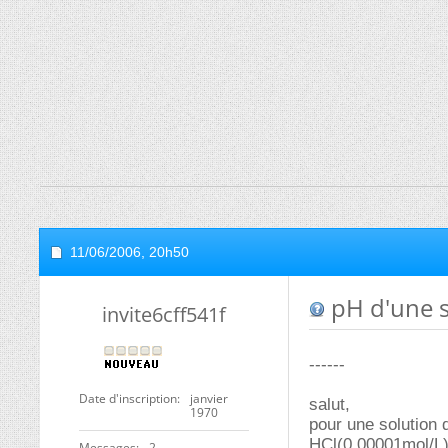
11/06/2006,
20h50
pH d'une s
invite6cff541f
------
Date d'inscription
janvier
salut,
1970
pour une solution 
HCl(0.00001mol/L
Messages
2