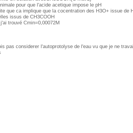
minimale pour que l'acide acetique impose le pH
faite que ca implique que la cocentration des H3O+ issue de H
celles issus de CH3COOH
s j'ai trouvé Cmin=0,00072M
is pas considerer l'autoprotolyse de l'eau vu que je ne travai
s