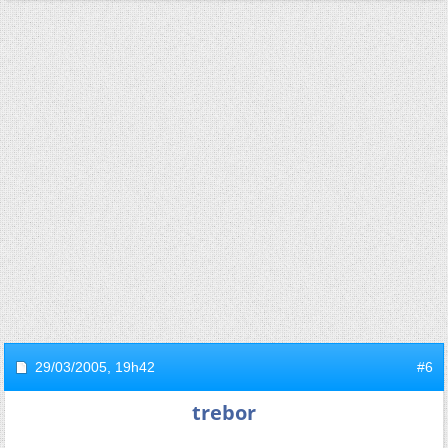
29/03/2005,
19h42
#6
trebor