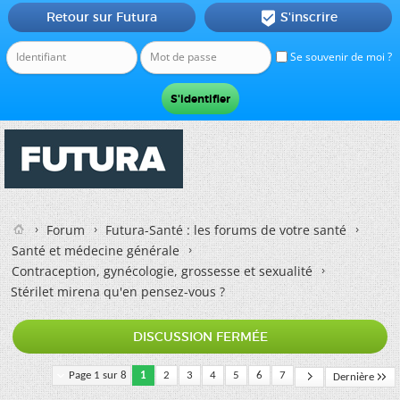
Retour sur Futura
S'inscrire

Se souvenir de moi ?
Forum
Futura-Santé : les forums de votre santé
Santé et médecine générale
Contraception, gynécologie, grossesse et sexualité
Stérilet mirena qu'en pensez-vous ?
DISCUSSION FERMÉE
Page 1 sur 8
1
2
3
4
5
6
7
Dernière