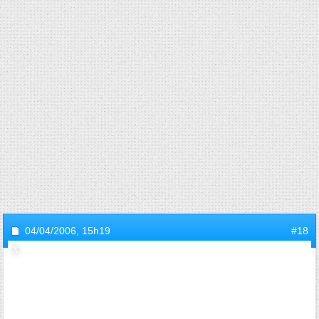
04/04/2006,
15h19
#18
invite66b8f39f