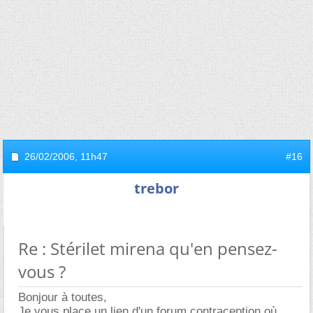
26/02/2006,
11h47
#16
trebor
Re : Stérilet mirena qu'en pensez-
vous ?
Bonjour à toutes,
Je vous place un lien d'un forum contraception où