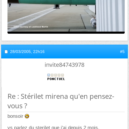
28/03/2005,
22h16
#5
invite84743978
Re : Stérilet mirena qu'en pensez-
vous ?
bonsoir
vs parlez du sterilet que j'ai depuis 2 mois.