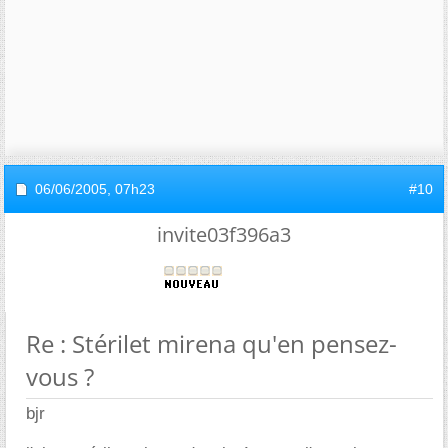
06/06/2005,
07h23
#10
invite03f396a3
Re : Stérilet mirena qu'en pensez-
vous ?
bjr