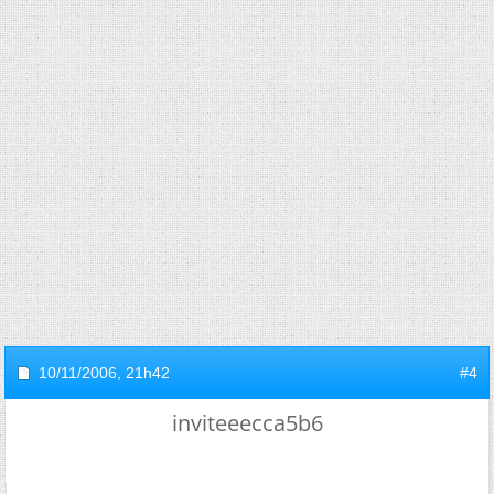
10/11/2006,
21h42
#4
inviteeecca5b6