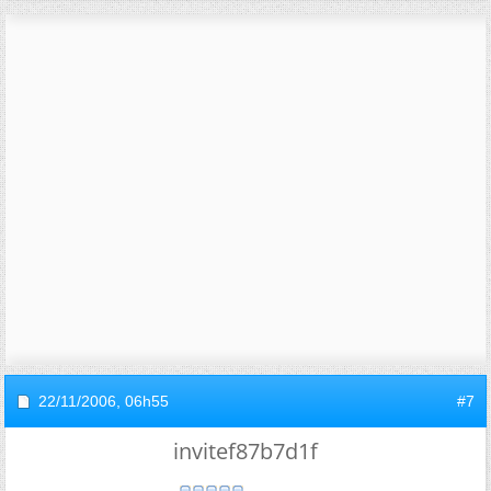
22/11/2006,
06h55
#7
invitef87b7d1f