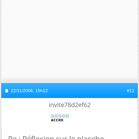
22/11/2006,
15h12
#12
invite78d2ef62
Re : Réflexion sur le placebo