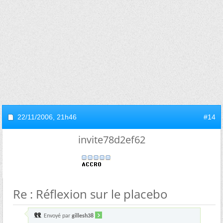
22/11/2006,
21h46
#14
invite78d2ef62
Re : Réflexion sur le placebo
Envoyé par
gillesh38