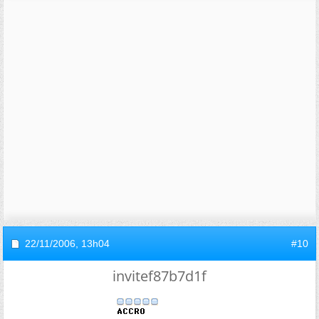
22/11/2006,
13h04
#10
invitef87b7d1f