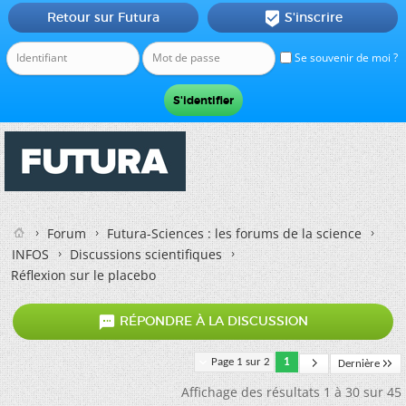
Retour sur Futura
S'inscrire

Se souvenir de moi ?
Forum
Futura-Sciences : les forums de la science
INFOS
Discussions scientifiques
Réflexion sur le placebo

RÉPONDRE À LA DISCUSSION
Page 1 sur 2
1
Dernière
Affichage des résultats 1 à 30 sur 45