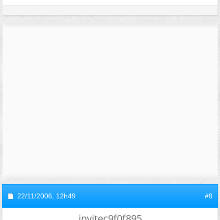
22/11/2006,
12h49
#9
invitec9f0f895