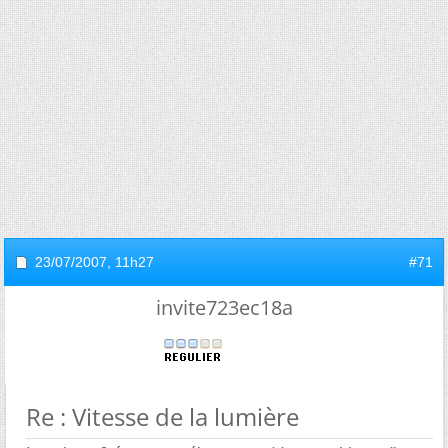
23/07/2007,
11h27
#71
invite723ec18a
Re : Vitesse de la lumière