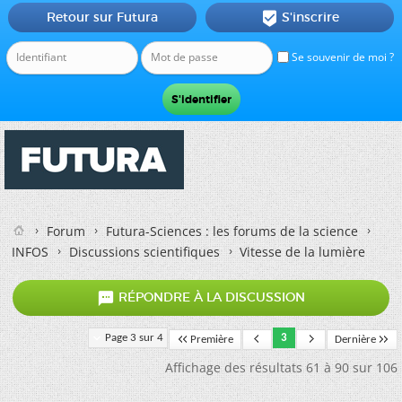
Retour sur Futura
S'inscrire

Se souvenir de moi ?
Forum
Futura-Sciences : les forums de la science
INFOS
Discussions scientifiques
Vitesse de la lumière

RÉPONDRE À LA DISCUSSION
Page 3 sur 4
3
Première
Dernière
Affichage des résultats 61 à 90 sur 106