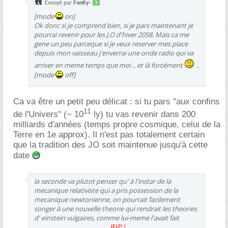
Envoyé par
FonKy-
[mode
on]
Ok donc si je comprend bien, si je pars maintenant je
pourrai revenir pour les J.O d'hiver 2058. Mais ca me
gene un peu parceque si je veux reserver mes place
depuis mon vaisseau j'enverrai une onde radio qui va
arriver en meme temps que moi .. et là forcément
..
[mode
off]
Ca va être un petit peu délicat : si tu pars "aux confins
11
de l'Univers" (~ 10
ly) tu vas revenir dans 200
milliards d'années (temps propre cosmique, celui de la
Terre en 1e approx). Il n'est pas totalement certain
que la tradition des JO soit maintenue jusqu'à cette
date
la seconde va plutot penser qu' à l'instar de la
mecanique relativiste qui a pris possession de la
mecanique newtonienne, on pourrait facilement
songer à une nouvelle theorie qui rendrait les theories
d' einstein vulgaires, comme lui-meme l'avait fait