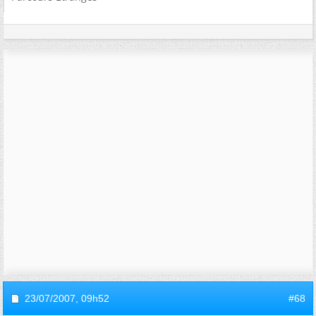
23/07/2007,
09h52
#68