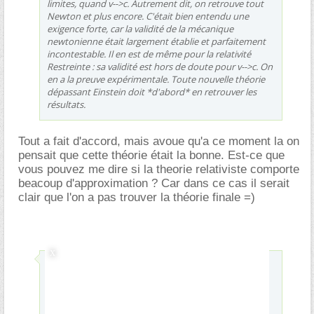
limites, quand v-->c. Autrement dit, on retrouve tout
Newton et plus encore. C'était bien entendu une
exigence forte, car la validité de la mécanique
newtonienne était largement établie et parfaitement
incontestable. Il en est de même pour la relativité
Restreinte : sa validité est hors de doute pour v-->c. On
en a la preuve expérimentale. Toute nouvelle théorie
dépassant Einstein doit *d'abord* en retrouver les
résultats.
Tout a fait d'accord, mais avoue qu'a ce moment la on
pensait que cette théorie était la bonne. Est-ce que
vous pouvez me dire si la theorie relativiste comporte
beacoup d'approximation ? Car dans ce cas il serait
clair que l'on a pas trouver la théorie finale =)
Envoyé par
Gilgamesh
Au contraire, les projets d'aller sur la Lune étaient
envisagés de façon très crâne depuis que Galilée avait
établit qu'il s'agissait d'un monde comme les autres.