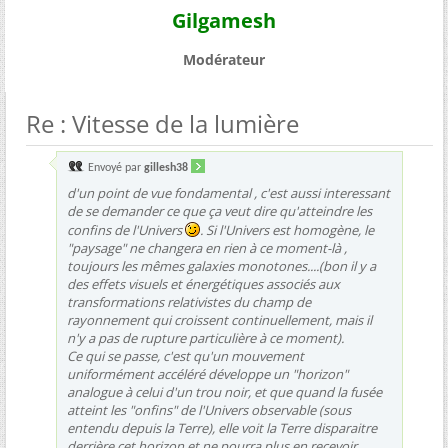
Gilgamesh
Modérateur
Re : Vitesse de la lumière
Envoyé par
gillesh38
d'un point de vue fondamental , c'est aussi interessant
de se demander ce que ça veut dire qu'atteindre les
confins de l'Univers
. Si l'Univers est homogène, le
"paysage" ne changera en rien à ce moment-là ,
toujours les mêmes galaxies monotones....(bon il y a
des effets visuels et énergétiques associés aux
transformations relativistes du champ de
rayonnement qui croissent continuellement, mais il
n'y a pas de rupture particulière à ce moment).
Ce qui se passe, c'est qu'un mouvement
uniformément accéléré développe un "horizon"
analogue à celui d'un trou noir, et que quand la fusée
atteint les "onfins" de l'Univers observable (sous
entendu depuis la Terre), elle voit la Terre disparaitre
derrière cet horizon et ne pourra plus en recevoir