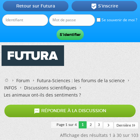
Retour sur Futura
S'inscrire

Se souvenir de moi ?
Forum
Futura-Sciences : les forums de la science
INFOS
Discussions scientifiques
Les animaux ont-ils des sentiments ?

RÉPONDRE À LA DISCUSSION
Page 1 sur 4
1
2
3
Dernière
Affichage des résultats 1 à 30 sur 103