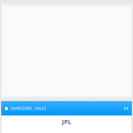
20/06/2005,
18h12
#4
JPL