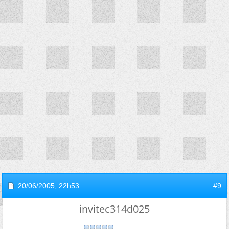
20/06/2005,
22h53
#9
invitec314d025