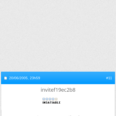
20/06/2005,
23h59
#11
invitef19ec2b8