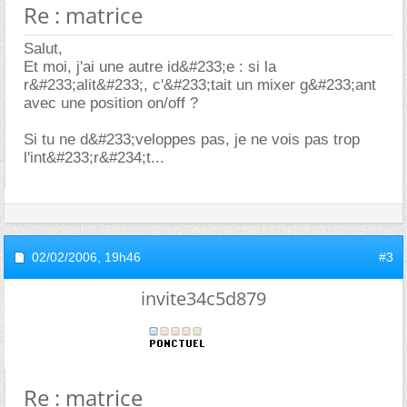
Re : matrice
Salut,
Et moi, j'ai une autre id&#233;e : si la
r&#233;alit&#233;, c'&#233;tait un mixer g&#233;ant
avec une position on/off ?
Si tu ne d&#233;veloppes pas, je ne vois pas trop
l'int&#233;r&#234;t...
02/02/2006,
19h46
#3
invite34c5d879
Re : matrice