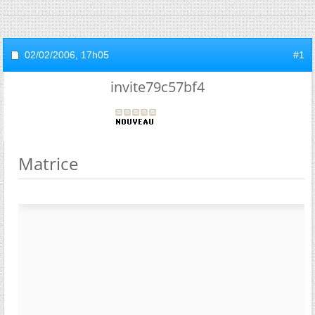
02/02/2006,
17h05
#1
invite79c57bf4
Matrice