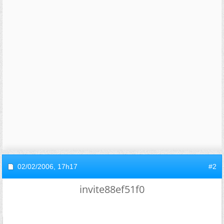
02/02/2006,
17h17
#2
invite88ef51f0