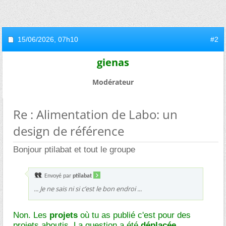
15/06/2026,
07h10
#2
gienas
Modérateur
Re : Alimentation de Labo: un
design de référence
Bonjour ptilabat et tout le groupe
Envoyé par
ptilabat
... Je ne sais ni si c’est le bon endroi ...
Non. Les
projets
où tu as publié c'est pour des
projets aboutis. La question a été
déplacée
.