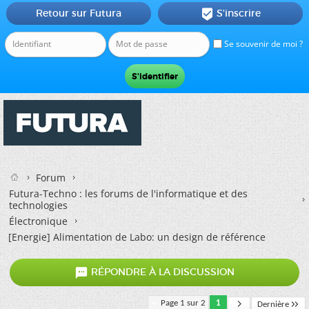
Retour sur Futura
S'inscrire

Se souvenir de moi ?
Forum
Futura-Techno : les forums de l'informatique et des
technologies
Électronique
[Energie] Alimentation de Labo: un design de référence

RÉPONDRE À LA DISCUSSION
Page 1 sur 2
1
Dernière