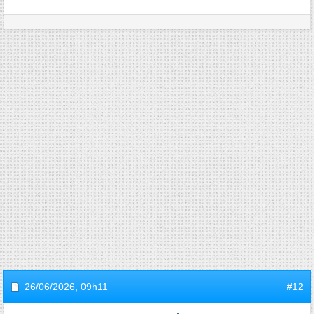
26/06/2026,
09h11
#12