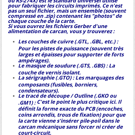
ou RS-274X) est le standard universel utilisé
pour fabriquer les circuits imprimés. Ce n'est
pas un seul fichier, mais un ensemble (souvent
compressé en .zip) contenant les "photos" de
chaque couche de la carte.
Si vous ouvrez les fichiers Gerber d'une
alimentation de carcan, vous y trouverez :
Les couches de cuivre (.GTL, .GBL, etc.) :
Pour les pistes de puissance (souvent très
larges et épaisses pour supporter de forts
ampérages).
Le masque de soudure (.GTS, .GBS) : La
couche de vernis isolant.
La sérigraphie (.GTO) : Les marquages des
composants (fusibles, borniers,
condensateurs).
Le tracé de découpe / Outline (.GKO ou
C'est le point le plus critique ici. Il
.GM1) :
définit la forme exacte du PCB (encoches,
coins arrondis, trous de fixation) pour que
la carte vienne s'insérer pile-poil dans le
carcan mécanique sans forcer ni créer de
court-circuit.