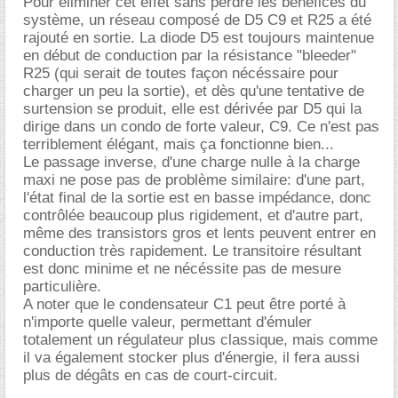
Pour éliminer cet effet sans perdre les bénéfices du
système, un réseau composé de D5 C9 et R25 a été
rajouté en sortie. La diode D5 est toujours maintenue
en début de conduction par la résistance "bleeder"
R25 (qui serait de toutes façon nécéssaire pour
charger un peu la sortie), et dès qu'une tentative de
surtension se produit, elle est dérivée par D5 qui la
dirige dans un condo de forte valeur, C9. Ce n'est pas
terriblement élégant, mais ça fonctionne bien...
Le passage inverse, d'une charge nulle à la charge
maxi ne pose pas de problème similaire: d'une part,
l'état final de la sortie est en basse impédance, donc
contrôlée beaucoup plus rigidement, et d'autre part,
même des transistors gros et lents peuvent entrer en
conduction très rapidement. Le transitoire résultant
est donc minime et ne nécéssite pas de mesure
particulière.
A noter que le condensateur C1 peut être porté à
n'importe quelle valeur, permettant d'émuler
totalement un régulateur plus classique, mais comme
il va également stocker plus d'énergie, il fera aussi
plus de dégâts en cas de court-circuit.