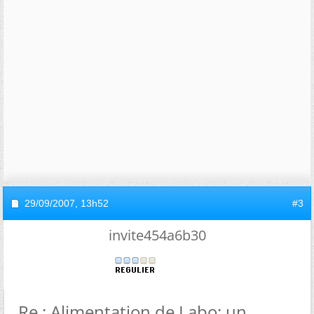
29/09/2007,
13h52
#3
invite454a6b30
Re : Alimentation de Labo: un