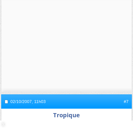
02/10/2007,
11h03
#7
Tropique