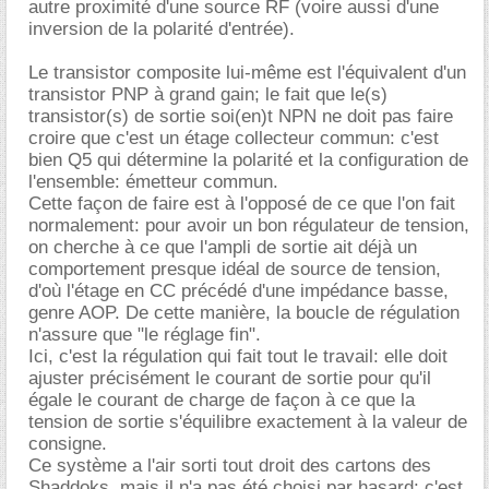
autre proximité d'une source RF (voire aussi d'une
inversion de la polarité d'entrée).
Le transistor composite lui-même est l'équivalent d'un
transistor PNP à grand gain; le fait que le(s)
transistor(s) de sortie soi(en)t NPN ne doit pas faire
croire que c'est un étage collecteur commun: c'est
bien Q5 qui détermine la polarité et la configuration de
l'ensemble: émetteur commun.
Cette façon de faire est à l'opposé de ce que l'on fait
normalement: pour avoir un bon régulateur de tension,
on cherche à ce que l'ampli de sortie ait déjà un
comportement presque idéal de source de tension,
d'où l'étage en CC précédé d'une impédance basse,
genre AOP. De cette manière, la boucle de régulation
n'assure que "le réglage fin".
Ici, c'est la régulation qui fait tout le travail: elle doit
ajuster précisément le courant de sortie pour qu'il
égale le courant de charge de façon à ce que la
tension de sortie s'équilibre exactement à la valeur de
consigne.
Ce système a l'air sorti tout droit des cartons des
Shaddoks, mais il n'a pas été choisi par hasard: c'est