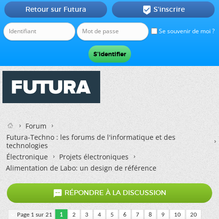
Retour sur Futura
S'inscrire

Se souvenir de moi ?
Forum
Futura-Techno : les forums de l'informatique et des
technologies
Électronique
Projets électroniques
Alimentation de Labo: un design de référence

RÉPONDRE À LA DISCUSSION
Page 1 sur 21
1
2
3
4
5
6
7
8
9
10
20