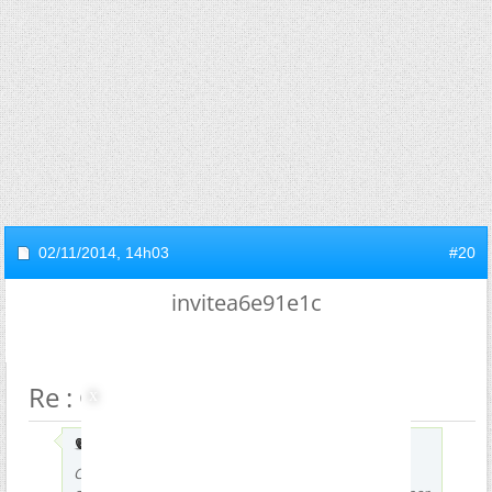
02/11/2014,
14h03
#20
invitea6e91e1c
Re : Comment réfléchir?
Envoyé par
vep
Certains (comme moi) auront plus de facilité à se