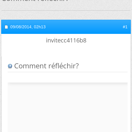
09/08/2014,
02h13
#1
invitecc4116b8
Comment réfléchir?