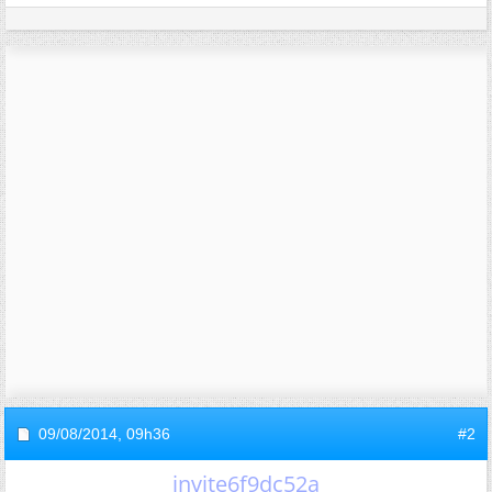
09/08/2014,
09h36
#2
invite6f9dc52a