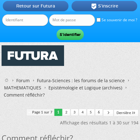
Retour sur Futura
S'inscrire

Se souvenir de moi ?
Forum
Futura-Sciences : les forums de la science
MATHEMATIQUES
Epistémologie et Logique (archives)
Comment réfléchir?
Page 1 sur 7
1
2
3
4
5
6
Dernière
Affichage des résultats 1 à 30 sur 194
Comment réfléchir?