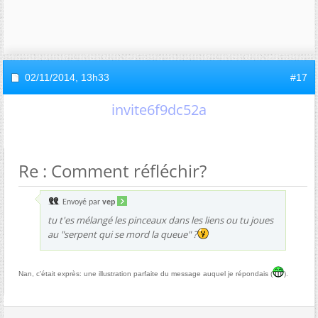
02/11/2014,
13h33
#17
invite6f9dc52a
Re : Comment réfléchir?
Envoyé par
vep
tu t'es mélangé les pinceaux dans les liens ou tu joues
au "serpent qui se mord la queue" ?
Nan, c'était exprès: une illustration parfaite du message auquel je répondais (
).