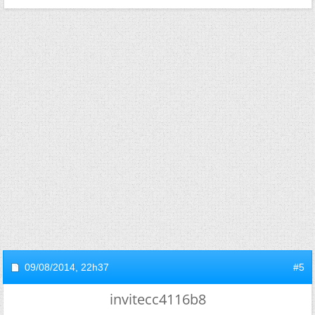
09/08/2014,
22h37
#5
invitecc4116b8