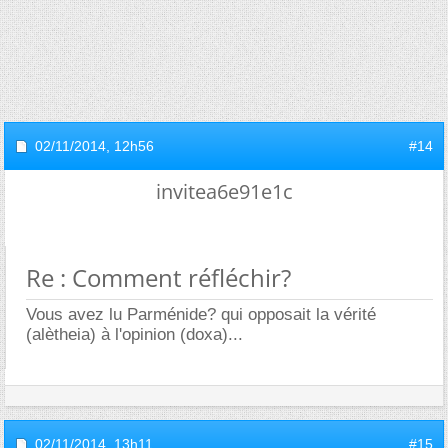
02/11/2014,
12h56
#14
invitea6e91e1c
Re : Comment réfléchir?
Vous avez lu Parménide? qui opposait la vérité
(alètheia) à l'opinion (doxa)...
02/11/2014,
13h11
#15