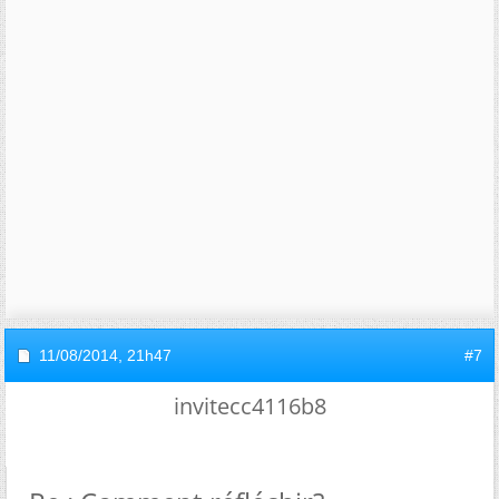
11/08/2014,
21h47
#7
invitecc4116b8