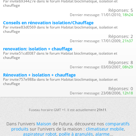
Par inviteb934427e dans le forum Habitat bioclimatique, isolation et
chauffage
Réponses:
5
Dernier message:
11/01/2010,
18h24
Conseils en rénovation isolation/Chauffage
Par invitee83d0569 dans le forum Habitat bioclimatique, isolation et
chauffage
Réponses:
2
Dernier message:
17/01/2009,
21h37
renovation: isolation + chauffage
Par invite51cd0087 dans le forum Habitat bioclimatique, isolation et
chauffage
Réponses:
8
Dernier message:
03/03/2007,
08h29
Rénovation + isolation + chauffage
Par invite757e988a dans le forum Habitat bioclimatique, isolation et
chauffage
Réponses:
0
Dernier message:
23/08/2006,
12h18
Fuseau horaire GMT +1. Il est actuellement
21h11
.
Dans l'univers
Maison
de Futura, découvrez nos
comparatifs
produits
sur l'univers de la maison :
climatiseur mobile
,
aspirateur robot
,
poêle à granulés
,
alarme
...