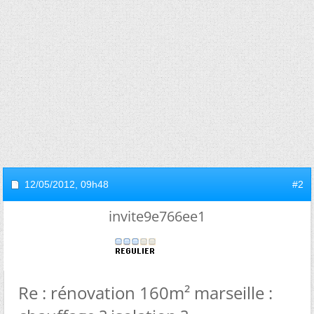
12/05/2012,
09h48
#2
invite9e766ee1
Re : rénovation 160m² marseille :