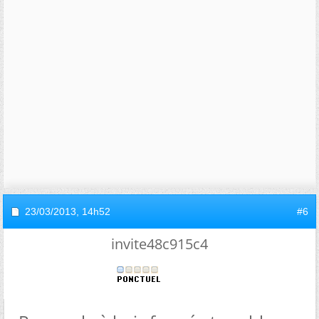
23/03/2013,
14h52
#6
invite48c915c4