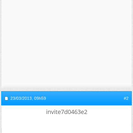
23/03/2013,
09h59
#2
invite7d0463e2