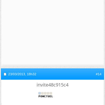
23/03/2013,
18h32
#14
invite48c915c4