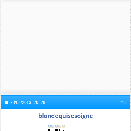
23/03/2013,
20h28
#16
blondequisesoigne