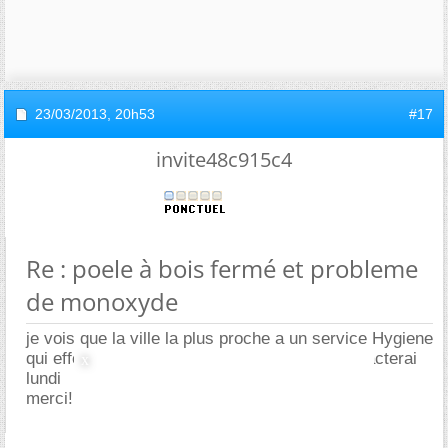
23/03/2013,
20h53
#17
invite48c915c4
Re : poele à bois fermé et probleme
de monoxyde
je vois que la ville la plus proche a un service Hygiene
qui effectue des controles de taux, je les contacterai
lundi
merci!