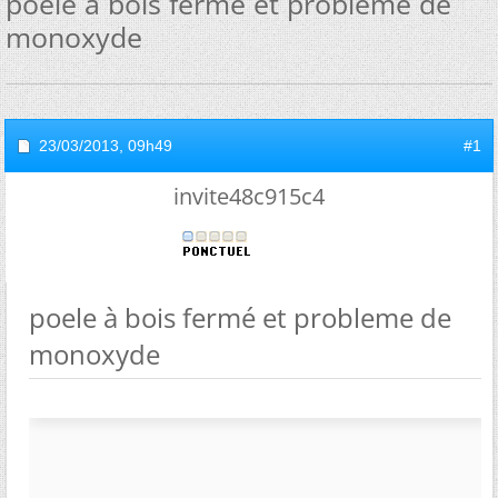
poele à bois fermé et probleme de
monoxyde
23/03/2013,
09h49
#1
invite48c915c4
poele à bois fermé et probleme de
monoxyde