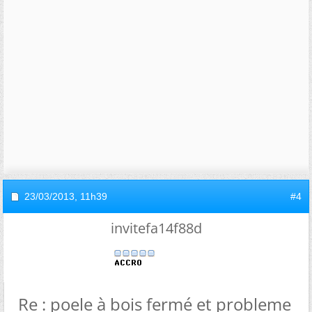
23/03/2013,
11h39
#4
invitefa14f88d
Re : poele à bois fermé et probleme