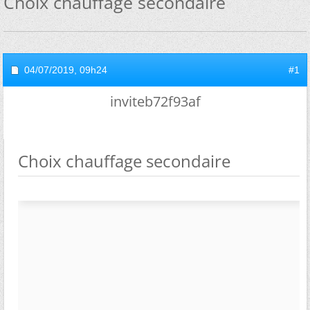
Choix chauffage secondaire
04/07/2019,
09h24
#1
inviteb72f93af
Choix chauffage secondaire