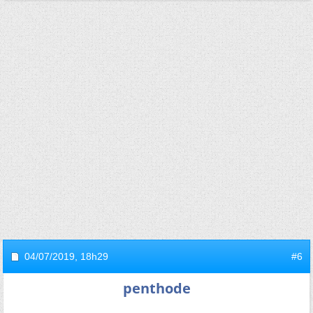
04/07/2019,
18h29
#6
penthode