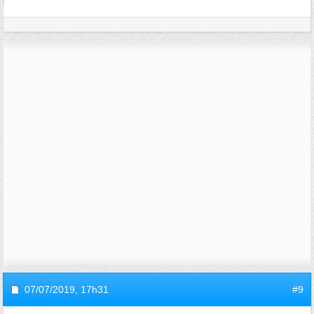
07/07/2019,
17h31
#9