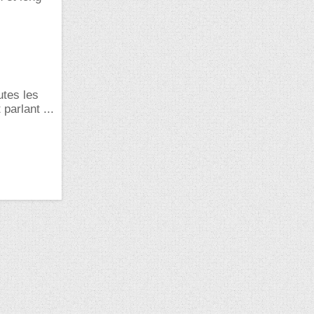
utes les
parlant ...