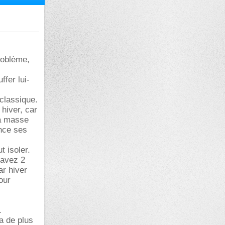
roblème,
fer lui-
classique.
 hiver, car
la masse
nce ses
t isoler.
 avez 2
r hiver
our
.
a de plus