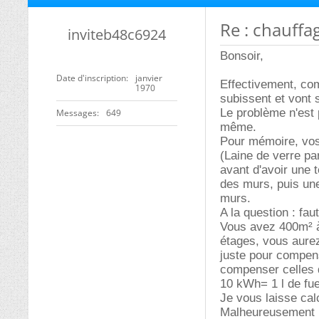
Re : chauff
inviteb48c6924
Bonsoir,
Date d'inscription
janvier
Effectivement, co
1970
subissent et vont 
Le problème n'est 
Messages
649
même.
Pour mémoire, vos
(Laine de verre par
avant d'avoir une 
des murs, puis un
murs.
A la question : fau
Vous avez 400m² à 
étages, vous aure
juste pour compen
compenser celles de
10 kWh= 1 l de fue
Je vous laisse cal
Malheureusement p