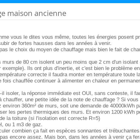
age maison ancienne
mme vous le dites vous même, toutes les énergies posent p
subir de fortes hausses dans les années à venir.
pas le choix du moyen de chauffage mais bien le fait de chauf
 murs de 80 cm isolent un peu moins que 2 cm d'un isolant 
 exemple). Ils ont plus d'inertie, et c'est bien le problème en
température correcte il faudra monter en température toute 
e fois chauffée continuer à alimenter en chaleur en permane
t-il isoler, la réponse immédiate est OUI, sans conteste, il fau
chauffer, une petite idée de la note de chauffage ? Si vous
z environ 360m² de murs, soit une demande de 40000kWh pa
ser les pertes thermiques des murs. Et environ 1200 kWh p
 la toiture (si l'isolation est correcte R=5)
l, ou 1 m3 de gaz.
culer combien ça fait en espèces sonnantes et trébuchantes
as encore assez. Mais bon, dans les années à venir ça fer