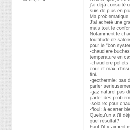
j'ai déjà consulté
suis de plus en pl
Ma problematique e
J'ai acheté une gr
mais tout le confor
Notamment le chauf
foultitude de salon
pour le "bon syste
-chaudiere buches 
temperature en ca
-chaudiere pellets
cour et maxi d'ins
fini.
-geothermie: pas 
parler serieusement
-gaz naturel pas d
parler des problem
-solaire: pour cha
-fioul: à ecarter b
Quelqu'un a t'il d
quel résultat?
Faut t'il vraiment 