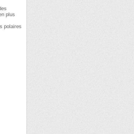
des
en plus
s polaires