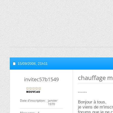
15/09/2006,
21h11
chauffage m
invitec57b1549
------
Date d'inscription
janvier
Bonjour à tous,
1970
je viens de m'inscr
forums que je ne c
Messages
4