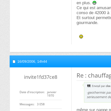
en plus.
Ce qui est amusant
conso de 42000 à
Et surtout permett
gourmande.
16/09/2006,
14h44
Re : chauff
invite1fd37ce8
Envoyé par
clos
Date d'inscription
janvier
-geothermie: pa
1970
serieusement de s
Messages
3 058
même sur nappe ph