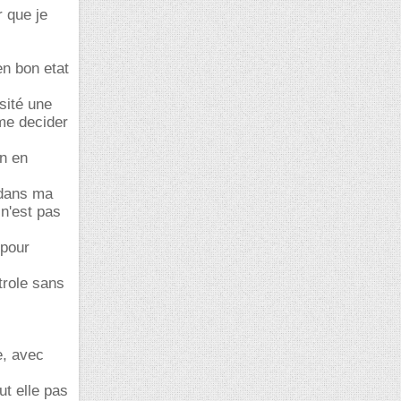
r que je
en bon etat
sité une
 me decider
en en
 dans ma
 n'est pas
 pour
trole sans
e, avec
ut elle pas