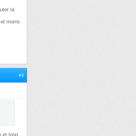
uter la
 et moins
#3
 et long