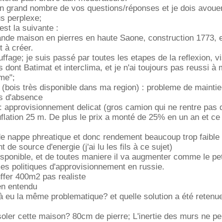
 un grand nombre de vos questions/réponses et je dois avoue
us perplexe;
st la suivante :
ande maison en pierres en haute Saone, construction 1773, 
t à créer.
fage; je suis passé par toutes les etapes de la reflexion, vi
s dont Batimat et interclima, et je n'ai toujours pas reussi à
me";
(bois très disponible dans ma region) : probleme de mainti
s d'absence
 : approvisionnement delicat (gros camion qui ne rentre pas
uflation 25 m. De plus le prix a monté de 25% en un an et ce
de nappe phreatique et donc rendement beaucoup trop faible
 de source d'energie (j'ai lu les fils à ce sujet)
isponible, et de toutes maniere il va augmenter comme le pe
es politiques d'approvisionnement en russie.
uffer 400m2 pas realiste
ien entendu
éjà eu la même problematique? et quelle solution a été retenu
isoler cette maison? 80cm de pierre; L'inertie des murs ne pe