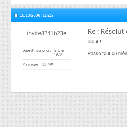
15/10/2006,
11h12
Re : Résolut
invite8241b23e
Salut !
Date d'inscription
janvier
Passe tout du mê
1970
Messages
22 740