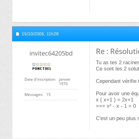
15/10/2006,
11h28
Re : Résolut
invitec64205bd
Tu as tes 2 racine
Ce sont les 2 solut
Date d'inscription
janvier
Cependant vérifie 
1970
Pour avoir une équa
Messages
15
x ( x+1 ) = 2x+1
==> x² - x - 1 = 0
C'est un peu plus 