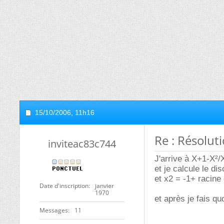
15/10/2006,
11h16
Re : Résolut
inviteac83c744
J'arrive à X+1-X²/
et je calcule le di
et x2 = -1+ racine 
Date d'inscription
janvier
1970
et après je fais qu
Messages
11