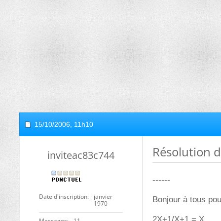
15/10/2006,
11h10
Résolution 
inviteac83c744
------
Date d'inscription
janvier
Bonjour à tous pou
1970
2X+1/X+1 = X
Messages
11