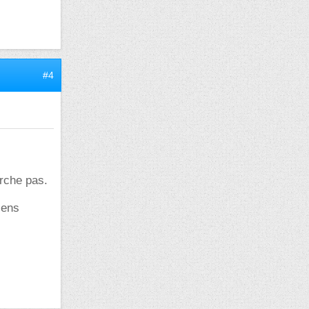
#4
rche pas.
iens