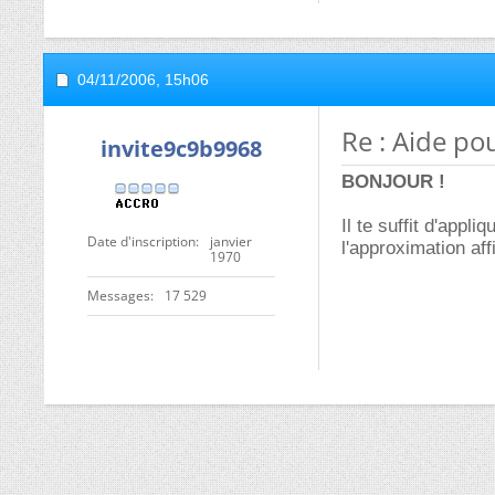
04/11/2006,
15h06
Re : Aide po
invite9c9b9968
BONJOUR !
Il te suffit d'appl
Date d'inscription
janvier
l'approximation af
1970
Messages
17 529