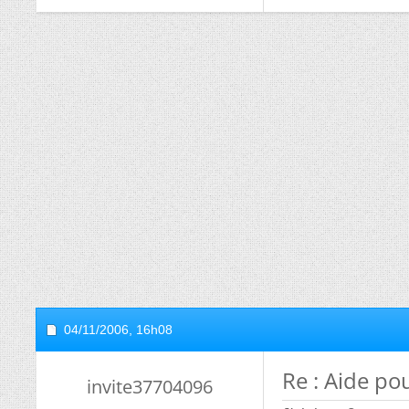
04/11/2006,
16h08
Re : Aide po
invite37704096