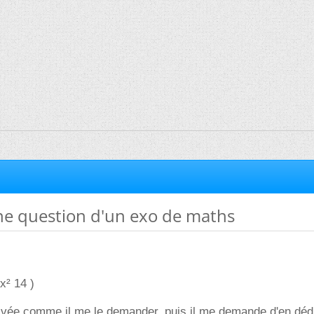
ne question d'un exo de maths
 x² 14 )
érivée comme il me le demander, puis il me demande d'en déd