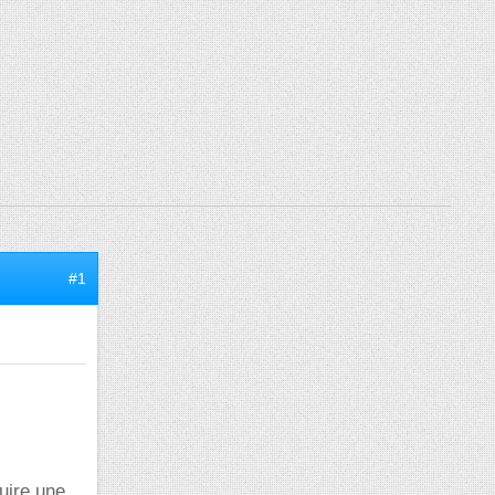
#1
uire une