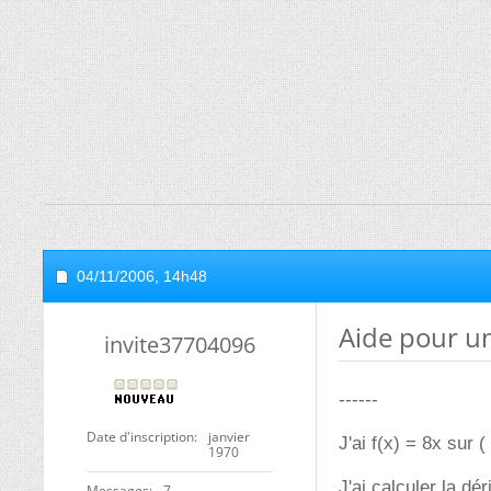
04/11/2006,
14h48
Aide pour u
invite37704096
------
Date d'inscription
janvier
J'ai f(x) = 8x sur (
1970
J'ai calculer la d
Messages
7