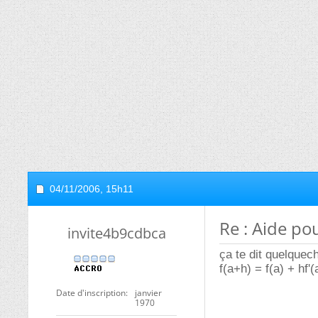
04/11/2006,
15h11
Re : Aide po
invite4b9cdbca
ça te dit quelquec
f(a+h) = f(a) + hf'(
Date d'inscription
janvier
1970