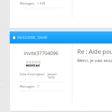
Messages
1 678
04/11/2006,
15h30
Re : Aide po
invite37704096
Merci, je vais essa
Date d'inscription
janvier
1970
Messages
7