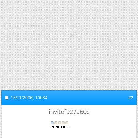
18/11/2006,
10h34
#2
invitef927a60c