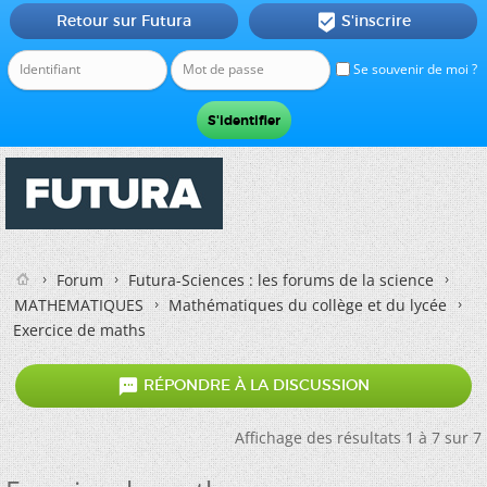
Retour sur Futura
S'inscrire

Se souvenir de moi ?
Forum
Futura-Sciences : les forums de la science
MATHEMATIQUES
Mathématiques du collège et du lycée
Exercice de maths

RÉPONDRE À LA DISCUSSION
Affichage des résultats 1 à 7 sur 7