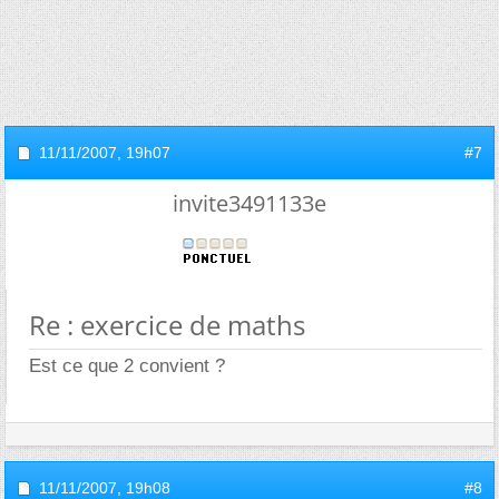
11/11/2007,
19h07
#7
invite3491133e
Re : exercice de maths
Est ce que 2 convient ?
11/11/2007,
19h08
#8