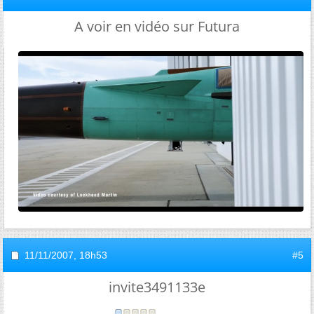
A voir en vidéo sur Futura
11/11/2007,
18h53
#5
invite3491133e