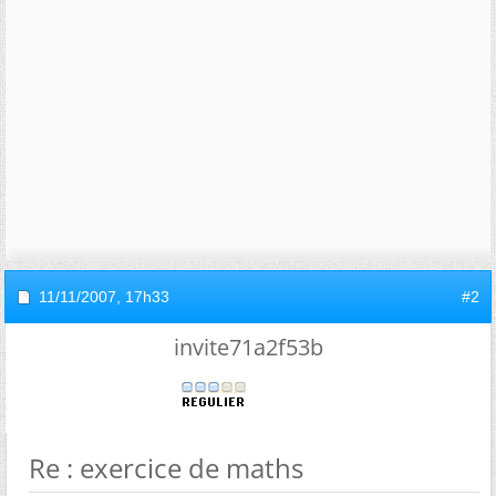
11/11/2007,
17h33
#2
invite71a2f53b
Re : exercice de maths