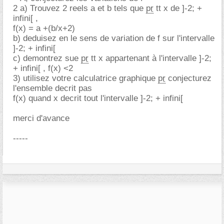
2 a) Trouvez 2 reels a et b tels que
pr
tt x de ]-2; +
infini[ ,
f(x) = a +(b/x+2)
b) deduisez en le sens de variation de f sur l'intervalle
]-2; + infini[
c) demontrez sue
pr
tt x appartenant à l'intervalle ]-2;
+ infini[ , f(x) <2
3) utilisez votre calculatrice graphique
pr
conjecturez
l'ensemble decrit pas
f(x) quand x decrit tout l'intervalle ]-2; + infini[
merci d'avance
-----