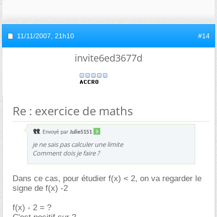
11/11/2007,
21h10
#14
invite6ed3677d
Re : exercice de maths
Envoyé par
Julie5151
je ne sais pas calculer une limite
Comment dois je faire ?
Dans ce cas, pour étudier f(x) < 2, on va regarder le
signe de f(x) -2
f(x) - 2 = ?