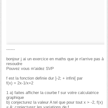
------
bonjour j ai un exercice en maths que je n'arrive pas à
resoudre
Pouvez vous m'aidez SVP
f est la fonction definie dur ]-2; + infini[ par
f(x) = 2x-1/x+2
1 a) faites afficher la courbe f sur votre calculatrice
graphique
b) conjecturez la valeur A tel que pour tout x > -2, f(x)
< A; conjecturez les variations de f