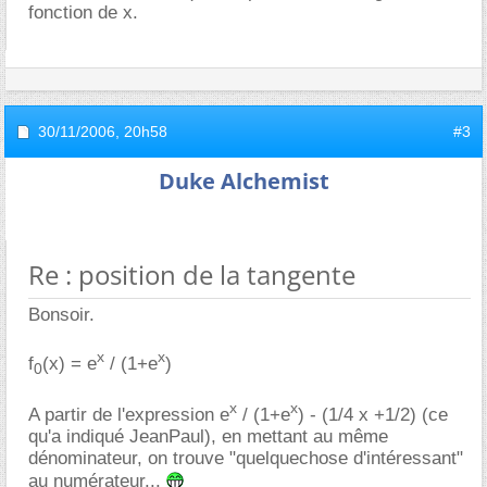
fonction de x.
30/11/2006,
20h58
#3
Duke Alchemist
Re : position de la tangente
Bonsoir.
x
x
f
(x) = e
/ (1+e
)
0
x
x
A partir de l'expression e
/ (1+e
) - (1/4 x +1/2) (ce
qu'a indiqué JeanPaul), en mettant au même
dénominateur, on trouve "quelquechose d'intéressant"
au numérateur...