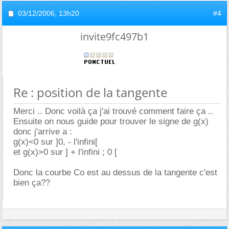
03/12/2006,
13h20
#4
invite9fc497b1
Re : position de la tangente
Merci .. Donc voilà ça j'ai trouvé comment faire ça ..
Ensuite on nous guide pour trouver le signe de g(x)
donc j'arrive a :
g(x)<0 sur ]0, - l'infini[
et g(x)>0 sur ] + l'infini ; 0 [
Donc la courbe Co est au dessus de la tangente c'est
bien ça??