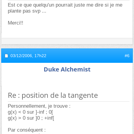
Est ce que quelqu'un pourrait juste me dire si je me
plante pas svp ...
Merci!!
03/12/2006,
17h22
#6
Duke Alchemist
Re : position de la tangente
Personnellement, je trouve :
g(x) < 0 sur ]-inf ; 0[
g(x) > 0 sur ]0 ; +inf[
Par conséquent :