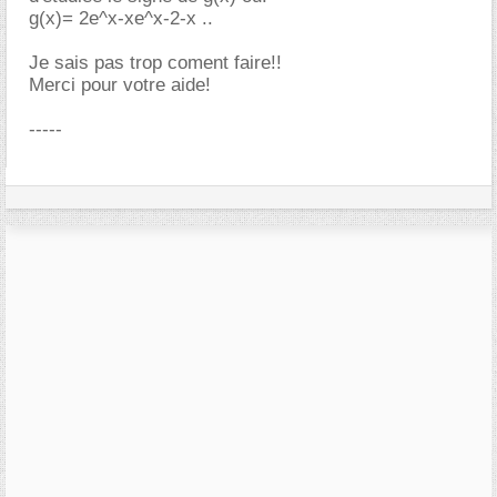
g(x)= 2e^x-xe^x-2-x ..
Je sais pas trop coment faire!!
Merci pour votre aide!
-----