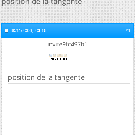
position de la tangente
30/11/2006,
20h15
#1
invite9fc497b1
position de la tangente