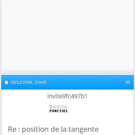
03/12/2006,
15h49
#5
invite9fc497b1
Re : position de la tangente