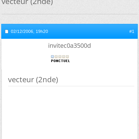
vecteur (2nde)
02/12/2006,
19h20
#1
invitec0a3500d
vecteur (2nde)