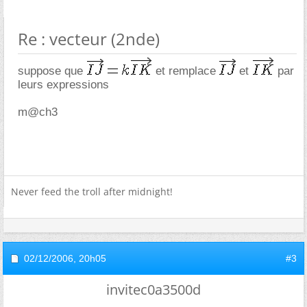
Re : vecteur (2nde)
suppose que
et remplace
et
par
leurs expressions
m@ch3
Never feed the troll after midnight!
02/12/2006,
20h05
#3
invitec0a3500d