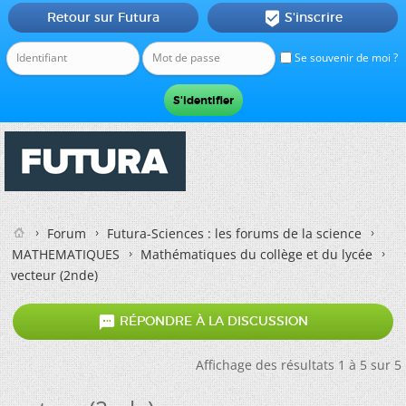
Retour sur Futura
S'inscrire

Se souvenir de moi ?
Forum
Futura-Sciences : les forums de la science
MATHEMATIQUES
Mathématiques du collège et du lycée
vecteur (2nde)

RÉPONDRE À LA DISCUSSION
Affichage des résultats 1 à 5 sur 5