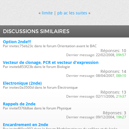
«
limite
|
pb ac les suites
»
DISCUSSIONS SIMILAIRES
Option 2nde!!!
Par invitec75eb23c dans le forum Orientation avant le BAC
Réponses:
10
Dernier message:
22/02/2008,
09h57
Vecteur de clonage, PCR et vecteur d'expression
Par inviteb853f23b dans le forum Biologie
Réponses:
14
Dernier message:
08/04/2007,
08h10
Electronique (2nde)
Par invitec0a3500d dans le forum Électronique
Réponses:
13
Dernier message:
02/11/2006,
21h37
Rappels de 2nde
Par invitef376b8ae dans le forum Physique
Réponses:
3
Dernier message:
09/12/2004,
19h27
Encardrement en 2nde
Par invitef60ce002 dans le forum Mathématiques du collège et du lycée