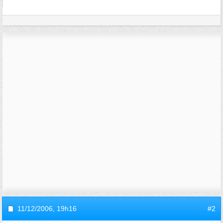
11/12/2006,
19h16
#2