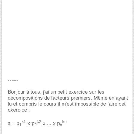
------
Bonjour à tous, j'ai un petit exercice sur les
décompositions de facteurs premiers. Même en ayant
lu et compris le cours il m'est impossible de faire cet
exercice :
k1
k2
kn
a = p
x p
x ... x p
1
2
n