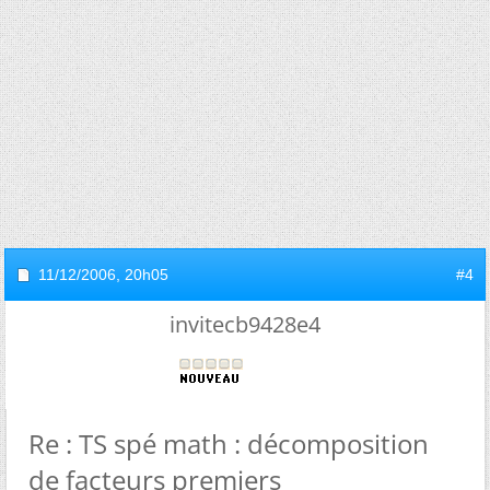
11/12/2006,
20h05
#4
invitecb9428e4
Re : TS spé math : décomposition
de facteurs premiers