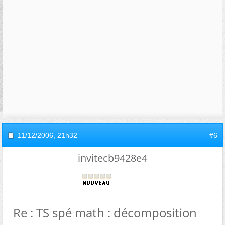
11/12/2006,
21h32
#6
invitecb9428e4
Re : TS spé math : décomposition