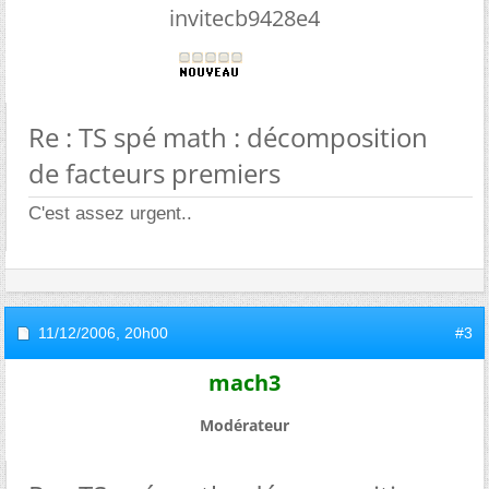
invitecb9428e4
Re : TS spé math : décomposition
de facteurs premiers
C'est assez urgent..
11/12/2006,
20h00
#3
mach3
Modérateur