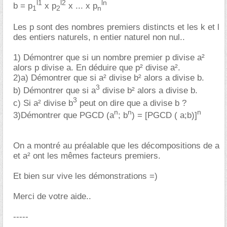
l1
l2
ln
b = p
x p
x ... x p
1
2
n
Les p sont des nombres premiers distincts et les k et l
des entiers naturels, n entier naturel non nul..
1) Démontrer que si un nombre premier p divise a²
alors p divise a. En déduire que p² divise a².
2)a) Démontrer que si a² divise b² alors a divise b.
3
b) Démontrer que si a
divise b² alors a divise b.
3
c) Si a² divise b
peut on dire que a divise b ?
n
n
n
3)Démontrer que PGCD (a
; b
) = [PGCD ( a;b)]
On a montré au préalable que les décompositions de a
et a² ont les mêmes facteurs premiers.
Et bien sur vive les démonstrations =)
Merci de votre aide..
-----