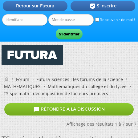
Retour sur Futura
S'inscrire

Se souvenir de moi ?
Forum
Futura-Sciences : les forums de la science
MATHEMATIQUES
Mathématiques du collège et du lycée
TS spé math : décomposition de facteurs premiers

RÉPONDRE À LA DISCUSSION
Affichage des résultats 1 à 7 sur 7