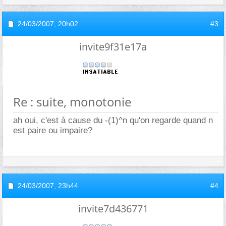
24/03/2007,
20h02
#3
invite9f31e17a
Re : suite, monotonie
ah oui, c'est à cause du -(1)^n qu'on regarde quand n
est paire ou impaire?
24/03/2007,
23h44
#4
invite7d436771