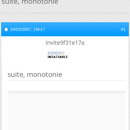
suite, monotonie
24/03/2007,
19h17
#1
invite9f31e17a
suite, monotonie