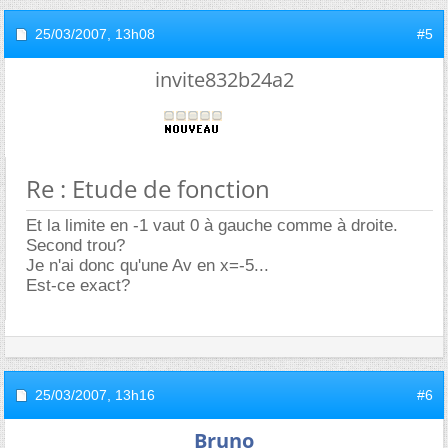
25/03/2007,
13h08
#5
invite832b24a2
Re : Etude de fonction
Et la limite en -1 vaut 0 à gauche comme à droite.
Second trou?
Je n'ai donc qu'une Av en x=-5...
Est-ce exact?
25/03/2007,
13h16
#6
Bruno