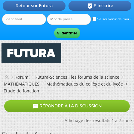
Retour sur Futura
S'inscrire

Se souvenir de moi ?
Forum
Futura-Sciences : les forums de la science
MATHEMATIQUES
Mathématiques du collège et du lycée
Etude de fonction

RÉPONDRE À LA DISCUSSION
Affichage des résultats 1 à 7 sur 7