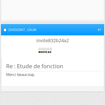
25/03/2007,
13h38
#7
invite832b24a2
Re : Etude de fonction
Merci beaucoup.