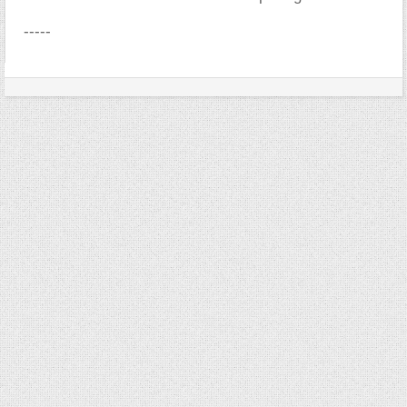
-----