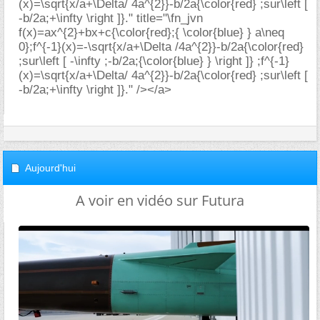
(x)=\sqrt{x/a+\Delta/ 4a^{2}}-b/2a{\color{red} ;sur\left [
-b/2a;+\infty \right ]}." title="\fn_jvn
f(x)=ax^{2}+bx+c{\color{red};{ \color{blue} } a\neq
0};f^{-1}(x)=-\sqrt{x/a+\Delta /4a^{2}}-b/2a{\color{red}
;sur\left [ -\infty ;-b/2a;{\color{blue} } \right ]} ;f^{-1}
(x)=\sqrt{x/a+\Delta/ 4a^{2}}-b/2a{\color{red} ;sur\left [
-b/2a;+\infty \right ]}." /></a>
Aujourd'hui
A voir en vidéo sur Futura