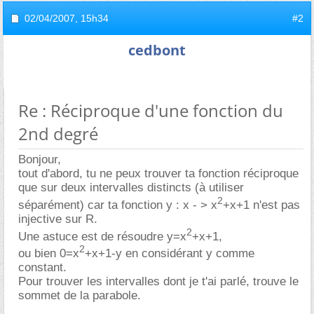
02/04/2007,
15h34
#2
cedbont
Re : Réciproque d'une fonction du
2nd degré
Bonjour,
tout d'abord, tu ne peux trouver ta fonction réciproque
que sur deux intervalles distincts (à utiliser
2
séparément) car ta fonction y : x - > x
+x+1 n'est pas
injective sur R.
2
Une astuce est de résoudre y=x
+x+1,
2
ou bien 0=x
+x+1-y en considérant y comme
constant.
Pour trouver les intervalles dont je t'ai parlé, trouve le
sommet de la parabole.