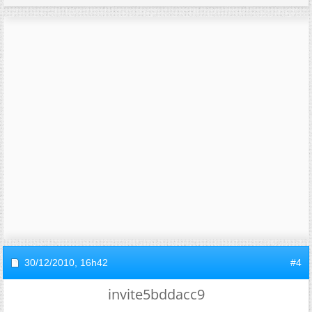
30/12/2010,
16h42
#4
invite5bddacc9