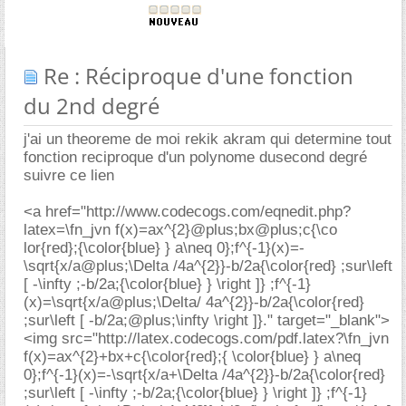
Re : Réciproque d'une fonction
du 2nd degré
j'ai un theoreme de moi rekik akram qui determine tout
fonction reciproque d'un polynome dusecond degré
suivre ce lien
<a href="http://www.codecogs.com/eqnedit.php?
latex=\fn_jvn f(x)=ax^{2}@plus;bx@plus;c{\co
lor{red};{\color{blue} } a\neq 0};f^{-1}(x)=-
\sqrt{x/a@plus;\Delta /4a^{2}}-b/2a{\color{red} ;sur\left
[ -\infty ;-b/2a;{\color{blue} } \right ]} ;f^{-1}
(x)=\sqrt{x/a@plus;\Delta/ 4a^{2}}-b/2a{\color{red}
;sur\left [ -b/2a;@plus;\infty \right ]}." target="_blank">
<img src="http://latex.codecogs.com/pdf.latex?\fn_jvn
f(x)=ax^{2}+bx+c{\color{red};{ \color{blue} } a\neq
0};f^{-1}(x)=-\sqrt{x/a+\Delta /4a^{2}}-b/2a{\color{red}
;sur\left [ -\infty ;-b/2a;{\color{blue} } \right ]} ;f^{-1}