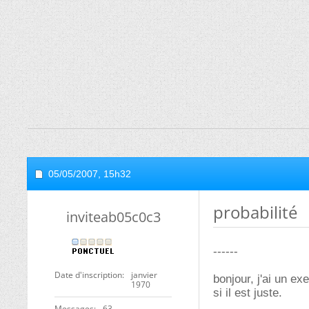
05/05/2007,
15h32
probabilité
inviteab05c0c3
------
Date d'inscription
janvier
bonjour, j'ai un ex
1970
si il est juste.
Messages
63