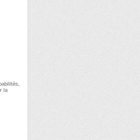
babilités,
r la