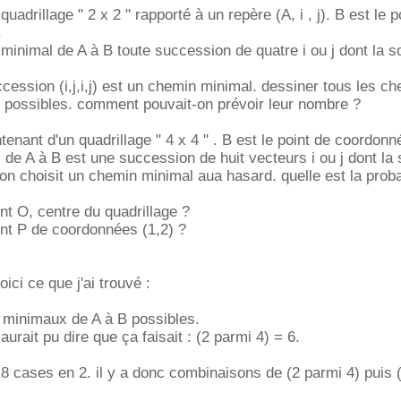
quadrillage " 2 x 2 " rapporté à un repère (A, i , j). B est le p
.
minimal de A à B toute succession de quatre i ou j dont la
cession (i,j,i,j) est un chemin minimal. dessiner tous les c
 possibles. comment pouvait-on prévoir leur nombre ?
enant d'un quadrillage " 4 x 4 " . B est le point de coordonn
de A à B est une succession de huit vecteurs i ou j dont l
 on choisit un chemin minimal aua hasard. quelle est la proba
nt O, centre du quadrillage ?
int P de coordonnées (1,2) ?
oici ce que j'ai trouvé :
s minimaux de A à B possibles.
 aurait pu dire que ça faisait : (2 parmi 4) = 6.
 8 cases en 2. il y a donc combinaisons de (2 parmi 4) puis 