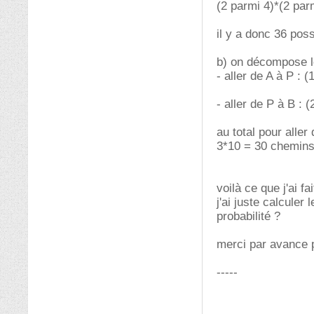
(2 parmi 4)*(2 par
il y a donc 36 poss
b) on décompose le
- aller de A à P : 
- aller de P à B :
au total pour aller
3*10 = 30 chemins
voilà ce que j'ai f
j'ai juste calcule
probabilité ?
merci par avance 
-----