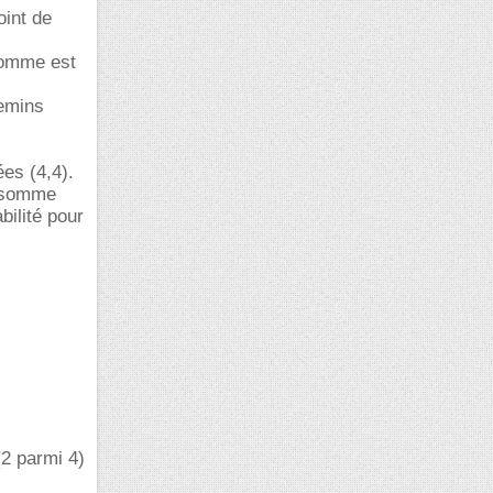
oint de
 somme est
hemins
ées (4,4).
a somme
bilité pour
(2 parmi 4)