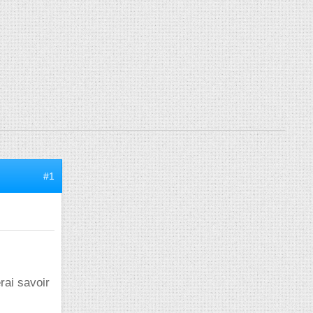
#1
erai savoir