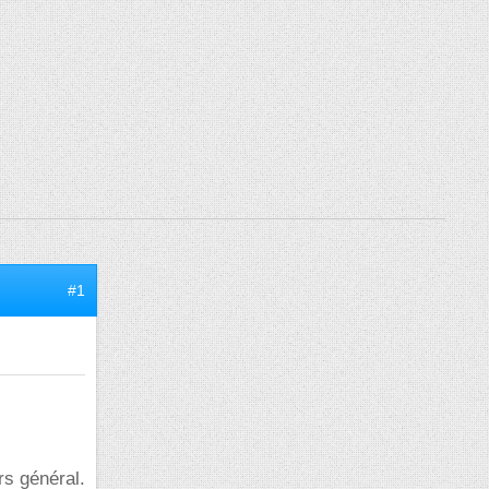
#1
rs général.