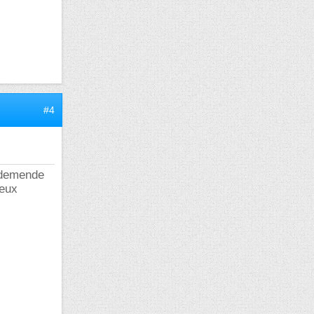
#4
e demende
ieux