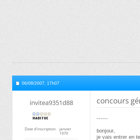
06/08/2007,
17h07
concours gé
invitea9351d88
------
Date d'inscription
janvier
bonjour,
1970
je vais entrer en 