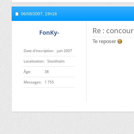
06/08/2007,
19h18
Re : concou
FonKy-
Te reposer
Date d'inscription
juin 2007
Localisation
Stockholm
ge
38
Messages
1 755