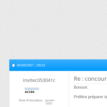
06/08/2007,
19h23
Re : concou
invitec053041c
Bonsoir.
Préfère préparer l
Date d'inscription
janvier
1970