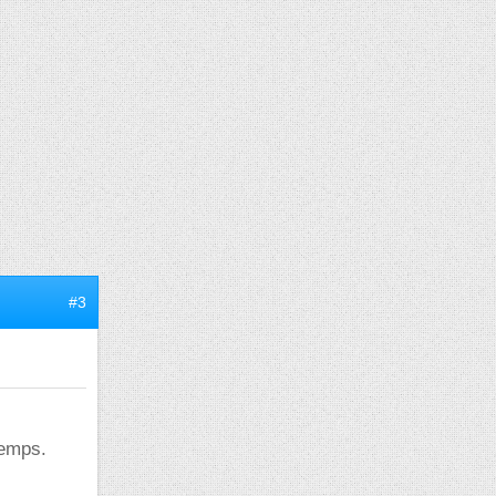
#3
temps.