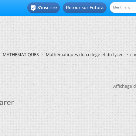
S'inscrire
Retour sur Futura

MATHEMATIQUES
Mathématiques du collège et du lycée
co
Affichage d
arer