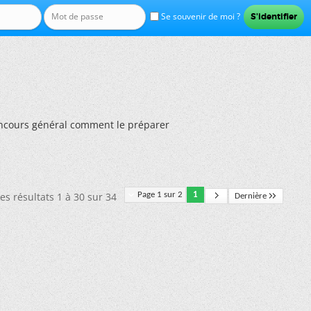
Se souvenir de moi ?
ncours général comment le préparer
es résultats 1 à 30 sur 34
Page 1 sur 2
1
Dernière