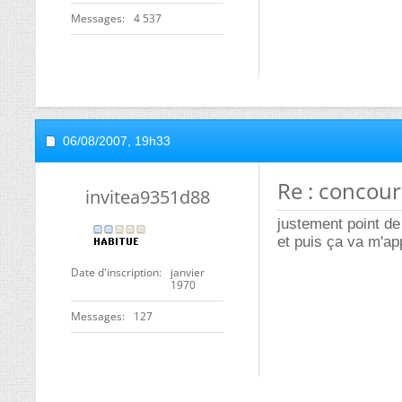
Messages
4 537
06/08/2007,
19h33
Re : concou
invitea9351d88
justement point d
et puis ça va m'ap
Date d'inscription
janvier
1970
Messages
127