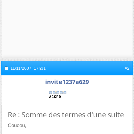
11/11/2007,
17h31
#2
invite1237a629
Re : Somme des termes d'une suite
Coucou,